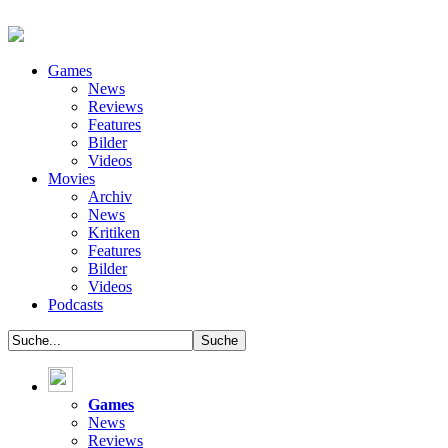
Games
News
Reviews
Features
Bilder
Videos
Movies
Archiv
News
Kritiken
Features
Bilder
Videos
Podcasts
Games
News
Reviews