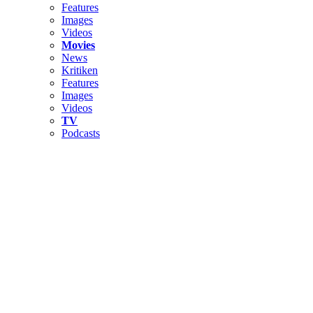
Features
Images
Videos
Movies
News
Kritiken
Features
Images
Videos
TV
Podcasts