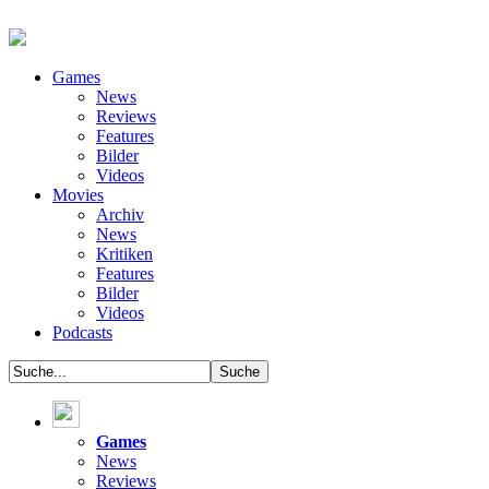
Games
News
Reviews
Features
Bilder
Videos
Movies
Archiv
News
Kritiken
Features
Bilder
Videos
Podcasts
Games
News
Reviews