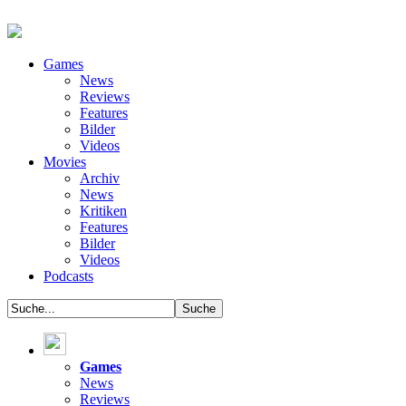
Games
News
Reviews
Features
Bilder
Videos
Movies
Archiv
News
Kritiken
Features
Bilder
Videos
Podcasts
Games
News
Reviews