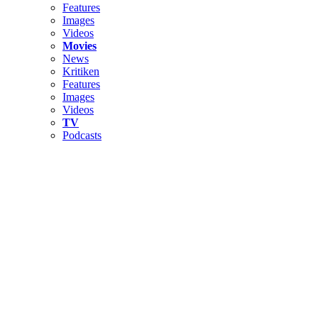
Features
Images
Videos
Movies
News
Kritiken
Features
Images
Videos
TV
Podcasts