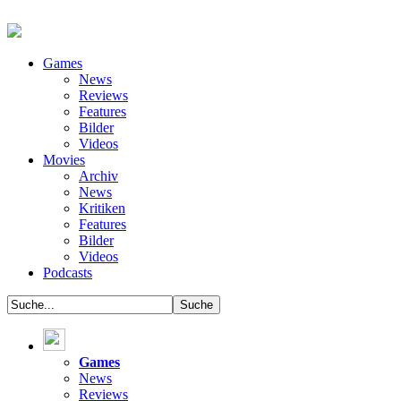
Games
News
Reviews
Features
Bilder
Videos
Movies
Archiv
News
Kritiken
Features
Bilder
Videos
Podcasts
Games
News
Reviews