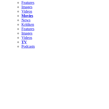
Features
Images
Videos
Movies
News
Kritiken
Features
Images
Videos
TV
Podcasts