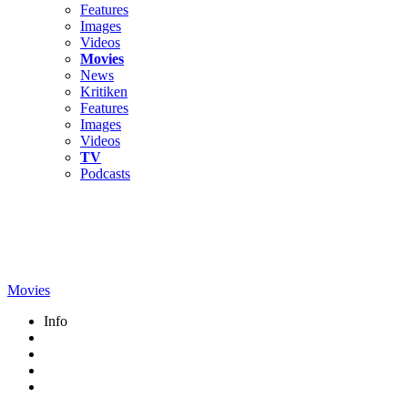
Features
Images
Videos
Movies
News
Kritiken
Features
Images
Videos
TV
Podcasts
Movies
Info