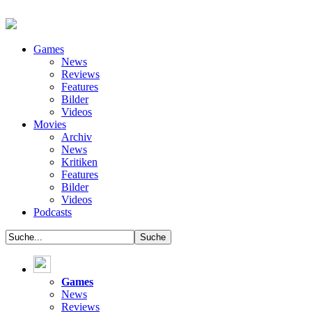
Games
News
Reviews
Features
Bilder
Videos
Movies
Archiv
News
Kritiken
Features
Bilder
Videos
Podcasts
Games
News
Reviews