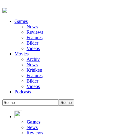
Games
News
Reviews
Features
Bilder
Videos
Movies
Archiv
News
Kritiken
Features
Bilder
Videos
Podcasts
Games
News
Reviews