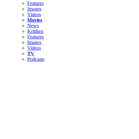
Features
Images
Videos
Movies
News
Kritiken
Features
Images
Videos
TV
Podcasts