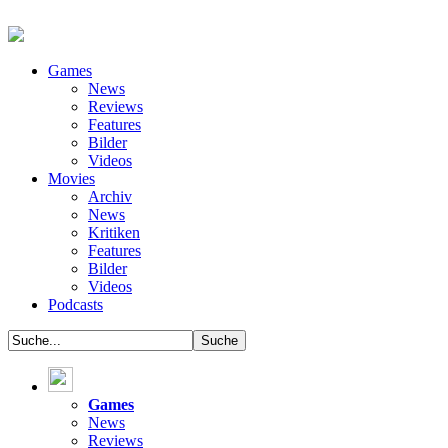
Games
News
Reviews
Features
Bilder
Videos
Movies
Archiv
News
Kritiken
Features
Bilder
Videos
Podcasts
Games
News
Reviews