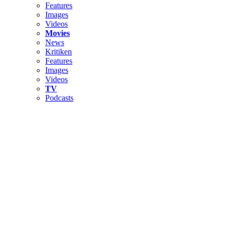
Features
Images
Videos
Movies
News
Kritiken
Features
Images
Videos
TV
Podcasts