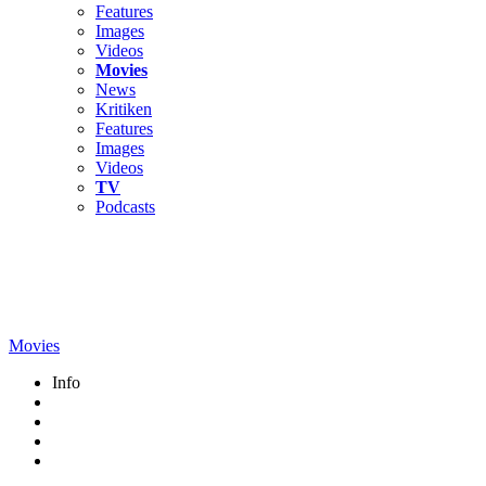
Features
Images
Videos
Movies
News
Kritiken
Features
Images
Videos
TV
Podcasts
Movies
Info