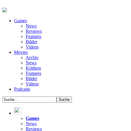
Games
News
Reviews
Features
Bilder
Videos
Movies
Archiv
News
Kritiken
Features
Bilder
Videos
Podcasts
Games
News
Reviews