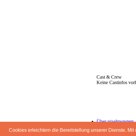
Cast & Crew
Keine Castinfos vor
Über pixelmonsters
Impressum & Daten
Cookies erleichtern die Bereitstellung unserer Dienste. Mi
Advertising