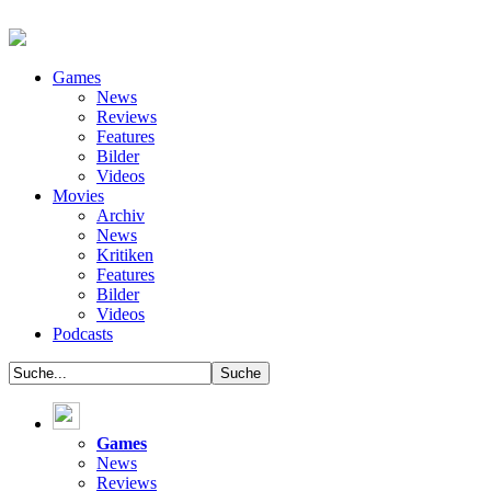
Games
News
Reviews
Features
Bilder
Videos
Movies
Archiv
News
Kritiken
Features
Bilder
Videos
Podcasts
Games
News
Reviews