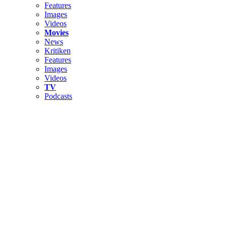
Features
Images
Videos
Movies
News
Kritiken
Features
Images
Videos
TV
Podcasts