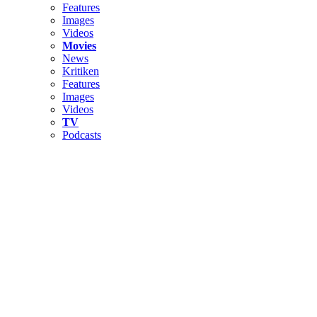
Features
Images
Videos
Movies
News
Kritiken
Features
Images
Videos
TV
Podcasts