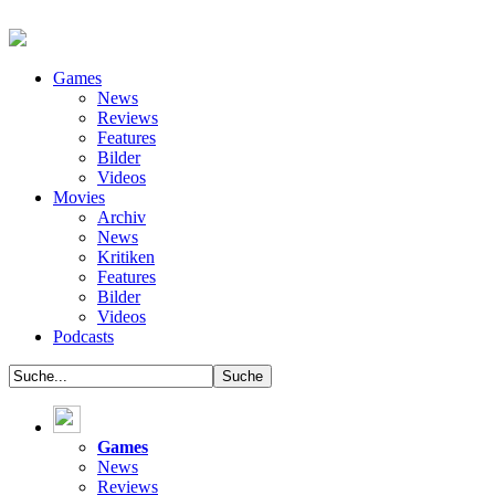
Games
News
Reviews
Features
Bilder
Videos
Movies
Archiv
News
Kritiken
Features
Bilder
Videos
Podcasts
Games
News
Reviews