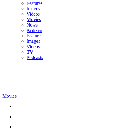
Features
Images
Videos
Movies
News
Kritiken
Features
Images
Videos
TV
Podcasts
Movies