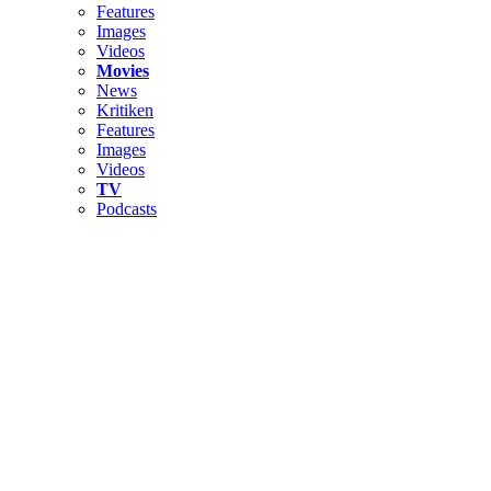
Features
Images
Videos
Movies
News
Kritiken
Features
Images
Videos
TV
Podcasts