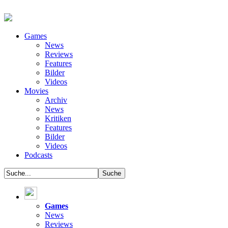
Games
News
Reviews
Features
Bilder
Videos
Movies
Archiv
News
Kritiken
Features
Bilder
Videos
Podcasts
Games
News
Reviews