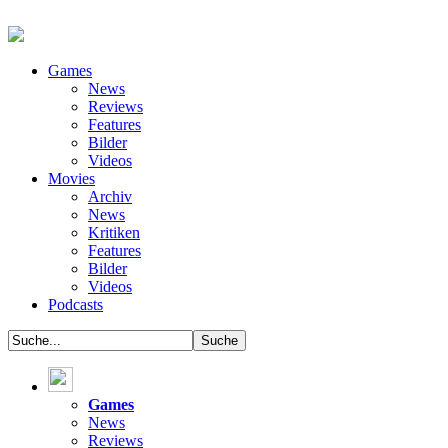
Games
News
Reviews
Features
Bilder
Videos
Movies
Archiv
News
Kritiken
Features
Bilder
Videos
Podcasts
Games
News
Reviews