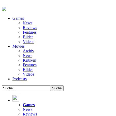
Games
News
Reviews
Features
Bilder
Videos
Movies
Archiv
News
Kritiken
Features
Bilder
Videos
Podcasts
Games
News
Reviews