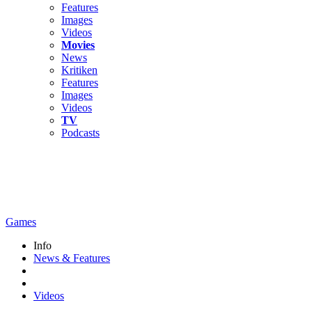
Features
Images
Videos
Movies
News
Kritiken
Features
Images
Videos
TV
Podcasts
Games
Info
News & Features
Videos