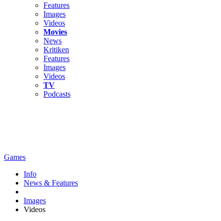
Features
Images
Videos
Movies
News
Kritiken
Features
Images
Videos
TV
Podcasts
Games
Info
News & Features
Images
Videos