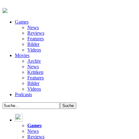
Games
News
Reviews
Features
Bilder
Videos
Movies
Archiv
News
Kritiken
Features
Bilder
Videos
Podcasts
Games
News
Reviews