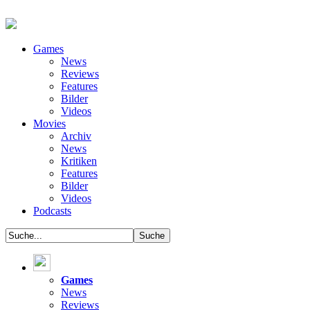
Games
News
Reviews
Features
Bilder
Videos
Movies
Archiv
News
Kritiken
Features
Bilder
Videos
Podcasts
Games
News
Reviews