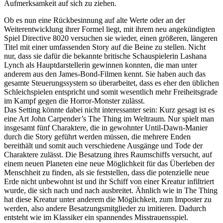
Aufmerksamkeit auf sich zu ziehen.
Ob es nun eine Rückbesinnung auf alte Werte oder an der
Weiterentwicklung ihrer Formel liegt, mit ihrem neu angekündigten
Spiel Directive 8020 versuchen sie wieder, einen größeren, längeren
Titel mit einer umfassenden Story auf die Beine zu stellen. Nicht
nur, dass sie dafür die bekannte britische Schauspielerin Lashana
Lynch als Hauptdarstellerin gewinnen konnten, die man unter
anderem aus den James-Bond-Filmen kennt. Sie haben auch das
gesamte Steuerungssystem so überarbeitet, dass es eher den üblichen
Schleichspielen entspricht und somit wesentlich mehr Freiheitsgrade
im Kampf gegen die Horror-Monster zulässt.
Das Setting könnte dabei nicht interessanter sein: Kurz gesagt ist es
eine Art John Carpender’s The Thing im Weltraum. Nur spielt man
insgesamt fünf Charaktere, die in gewohnter Until-Dawn-Manier
durch die Story geführt werden müssen, die mehrere Enden
bereithält und somit auch verschiedene Ausgänge und Tode der
Charaktere zulässt. Die Besatzung ihres Raumschiffs versucht, auf
einem neuen Planeten eine neue Möglichkeit für das Überleben der
Menschheit zu finden, als sie feststellen, dass die potenzielle neue
Erde nicht unbewohnt ist und ihr Schiff von einer Kreatur infiltriert
wurde, die sich nach und nach ausbreitet. Ähnlich wie in The Thing
hat diese Kreatur unter anderem die Möglichkeit, zum Imposter zu
werden, also andere Besatzungsmitglieder zu imitieren. Dadurch
entsteht wie im Klassiker ein spannendes Misstrauensspiel.