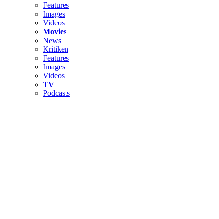
Features
Images
Videos
Movies
News
Kritiken
Features
Images
Videos
TV
Podcasts