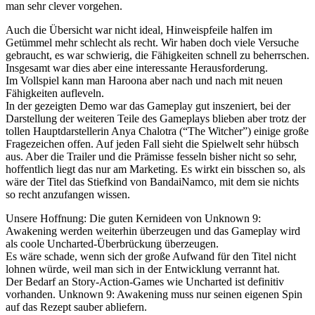
man sehr clever vorgehen.
Auch die Übersicht war nicht ideal, Hinweispfeile halfen im
Getümmel mehr schlecht als recht. Wir haben doch viele Versuche
gebraucht, es war schwierig, die Fähigkeiten schnell zu beherrschen.
Insgesamt war dies aber eine interessante Herausforderung.
Im Vollspiel kann man Haroona aber nach und nach mit neuen
Fähigkeiten aufleveln.
In der gezeigten Demo war das Gameplay gut inszeniert, bei der
Darstellung der weiteren Teile des Gameplays blieben aber trotz der
tollen Hauptdarstellerin Anya Chalotra (“The Witcher”) einige große
Fragezeichen offen. Auf jeden Fall sieht die Spielwelt sehr hübsch
aus. Aber die Trailer und die Prämisse fesseln bisher nicht so sehr,
hoffentlich liegt das nur am Marketing. Es wirkt ein bisschen so, als
wäre der Titel das Stiefkind von BandaiNamco, mit dem sie nichts
so recht anzufangen wissen.
Unsere Hoffnung: Die guten Kernideen von Unknown 9:
Awakening werden weiterhin überzeugen und das Gameplay wird
als coole Uncharted-Überbrückung überzeugen.
Es wäre schade, wenn sich der große Aufwand für den Titel nicht
lohnen würde, weil man sich in der Entwicklung verrannt hat.
Der Bedarf an Story-Action-Games wie Uncharted ist definitiv
vorhanden. Unknown 9: Awakening muss nur seinen eigenen Spin
auf das Rezept sauber abliefern.