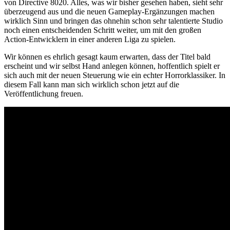
von Directive 8020. Alles, was wir bisher gesehen haben, sieht sehr
überzeugend aus und die neuen Gameplay-Ergänzungen machen
wirklich Sinn und bringen das ohnehin schon sehr talentierte Studio
noch einen entscheidenden Schritt weiter, um mit den großen
Action-Entwicklern in einer anderen Liga zu spielen.
Wir können es ehrlich gesagt kaum erwarten, dass der Titel bald
erscheint und wir selbst Hand anlegen können, hoffentlich spielt er
sich auch mit der neuen Steuerung wie ein echter Horrorklassiker. In
diesem Fall kann man sich wirklich schon jetzt auf die
Veröffentlichung freuen.