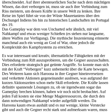
überschneidet. Auf ihrer abenteuerlichen Suche nach dem mächtigen
Wissen, das dort verborgen ist, muss sie auch ihre Verbindung zum
Riss meistern, um dessen Kräfte in unsere Welt zu lenken. Ihre
Reise im Spiel führt sie von der Wüste Mauretaniens über den
Dschungel Indiens bis hin zu historischen Landschaften im Portugal
des 19.
Das Gameplay war dem von Uncharted sehr ähnlich, mit viel
Nahkampf und etwas weniger Schießen (es stehen nur langsame,
ältere Waffen zur Verfügung). Die mythische Inszenierung erinnerte
manchmal auch ein wenig an God of War, ohne jedoch die
Komplexität des Kampfsystems zu erreichen.
Es war interessant und kreativ, übernatürliche Fähigkeiten mit der
Verbindung zum Rift auszuprobieren, um die Gegner auszuschalten.
Dies erforderte strategisch gut getimte Angriffe. So konnte man sich
mit der Kraft “Verbergen” kurz unbemerkt über die Karte bewegen.
Des Weiteren kann sich Haroona in ihre Gegner hineinversetzen
und verkettete Aktionen gegeneinander auslösen, was aufgrund der
kurzen Aktionszeiten schon mehr Skill erforderte. Die Kräfte lassen
definitiv spannende Lösungen zu, ob sie irgendwann sogar das
Gameplay brechen können, haben wir noch nicht beobachtet. Auf
jeden Fall kosten sie eine Menge Magieressourcen, die durch den
dann notwendigen Nahkampf wieder aufgefüllt werden. Da
Haroona kaum etwas aushält und es nur wenige, kleine Verstecke
gibt und auch die Gegner recht stark und aufmerksam waren, muss