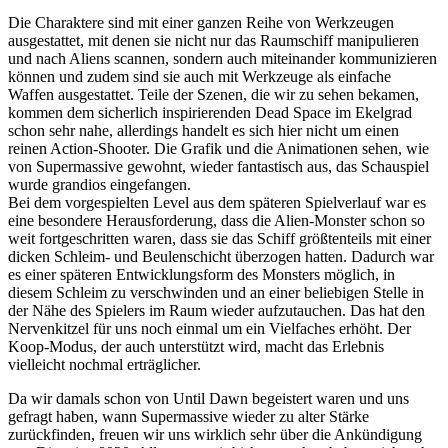
Die Charaktere sind mit einer ganzen Reihe von Werkzeugen
ausgestattet, mit denen sie nicht nur das Raumschiff manipulieren
und nach Aliens scannen, sondern auch miteinander kommunizieren
können und zudem sind sie auch mit Werkzeuge als einfache
Waffen ausgestattet. Teile der Szenen, die wir zu sehen bekamen,
kommen dem sicherlich inspirierenden Dead Space im Ekelgrad
schon sehr nahe, allerdings handelt es sich hier nicht um einen
reinen Action-Shooter. Die Grafik und die Animationen sehen, wie
von Supermassive gewohnt, wieder fantastisch aus, das Schauspiel
wurde grandios eingefangen.
Bei dem vorgespielten Level aus dem späteren Spielverlauf war es
eine besondere Herausforderung, dass die Alien-Monster schon so
weit fortgeschritten waren, dass sie das Schiff größtenteils mit einer
dicken Schleim- und Beulenschicht überzogen hatten. Dadurch war
es einer späteren Entwicklungsform des Monsters möglich, in
diesem Schleim zu verschwinden und an einer beliebigen Stelle in
der Nähe des Spielers im Raum wieder aufzutauchen. Das hat den
Nervenkitzel für uns noch einmal um ein Vielfaches erhöht. Der
Koop-Modus, der auch unterstützt wird, macht das Erlebnis
vielleicht nochmal erträglicher.
Da wir damals schon von Until Dawn begeistert waren und uns
gefragt haben, wann Supermassive wieder zu alter Stärke
zurückfinden, freuen wir uns wirklich sehr über die Ankündigung