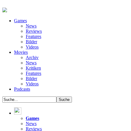
Games
News
Reviews
Features
Bilder
Videos
Movies
Archiv
News
Kritiken
Features
Bilder
Videos
Podcasts
Games
News
Reviews