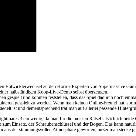
einen Entwicklerwechsel zu den Horror-Experten von Supermassive Games 
einer halbstündigen Koop-Live-Demo selbst überzeugen.
mmen gespielt und konnten feststellen, dass das Spiel dadurch noch ein
rakteren gespielt zu werden. Wenn man keinen Online-Freund hat, springt
siedelt ist und dementsprechend traf man auf allerlei passende Hinter
ghtmares 3 ein wenig, da man für die meisten Rätsel tatsächlich beide 
zum Einsatz, der Schraubenschlüssel und der Bogen. Das kann natürli
aum aus der stimmungsvollen Atmosphäre geworfen, außer man stecke gel