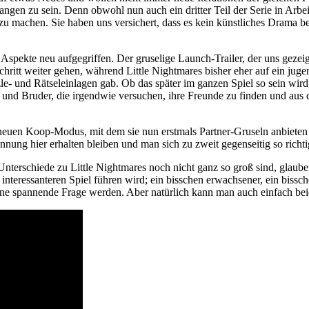
ngen zu sein. Denn obwohl nun auch ein dritter Teil der Serie in Arbeit
 machen. Sie haben uns versichert, dass es kein künstliches Drama beim
e Aspekte neu aufgegriffen. Der gruselige Launch-Trailer, der uns gezei
Schritt weiter gehen, während Little Nightmares bisher eher auf ein jug
le- und Rätseleinlagen gab. Ob das später im ganzen Spiel so sein wird,
 und Bruder, die irgendwie versuchen, ihre Freunde zu finden und aus d
en neuen Koop-Modus, mit dem sie nun erstmals Partner-Gruseln anbie
nung hier erhalten bleiben und man sich zu zweit gegenseitig so richtig
rschiede zu Little Nightmares noch nicht ganz so groß sind, glauben w
m interessanteren Spiel führen wird; ein bisschen erwachsener, ein biss
 eine spannende Frage werden. Aber natürlich kann man auch einfach be