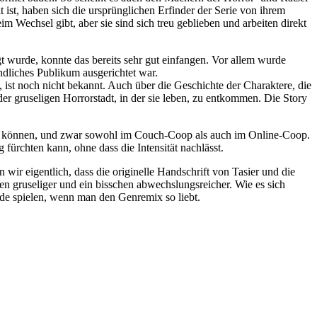
 ist, haben sich die ursprünglichen Erfinder der Serie von ihrem
 Wechsel gibt, aber sie sind sich treu geblieben und arbeiten direkt
gt wurde, konnte das bereits sehr gut einfangen. Vor allem wurde
endliches Publikum ausgerichtet war.
 ist noch nicht bekannt. Auch über die Geschichte der Charaktere, die
er gruseligen Horrorstadt, in der sie leben, zu entkommen. Die Story
ten können, und zwar sowohl im Couch-Coop als auch im Online-Coop.
 fürchten kann, ohne dass die Intensität nachlässt.
ir eigentlich, dass die originelle Handschrift von Tasier und die
chen gruseliger und ein bisschen abwechslungsreicher. Wie es sich
ide spielen, wenn man den Genremix so liebt.