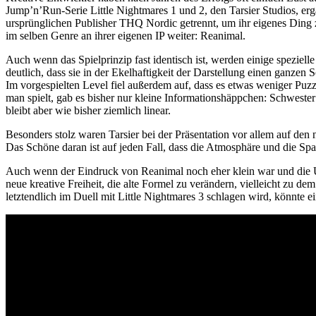
Jump’n’Run-Serie Little Nightmares 1 und 2, den Tarsier Studios, erga
ursprünglichen Publisher THQ Nordic getrennt, um ihr eigenes Ding zu
im selben Genre an ihrer eigenen IP weiter: Reanimal.
Auch wenn das Spielprinzip fast identisch ist, werden einige speziell
deutlich, dass sie in der Ekelhaftigkeit der Darstellung einen ganzen 
Im vorgespielten Level fiel außerdem auf, dass es etwas weniger Puzz
man spielt, gab es bisher nur kleine Informationshäppchen: Schwester
bleibt aber wie bisher ziemlich linear.
Besonders stolz waren Tarsier bei der Präsentation vor allem auf d
Das Schöne daran ist auf jeden Fall, dass die Atmosphäre und die Span
Auch wenn der Eindruck von Reanimal noch eher klein war und die Unte
neue kreative Freiheit, die alte Formel zu verändern, vielleicht zu de
letztendlich im Duell mit Little Nightmares 3 schlagen wird, könnte