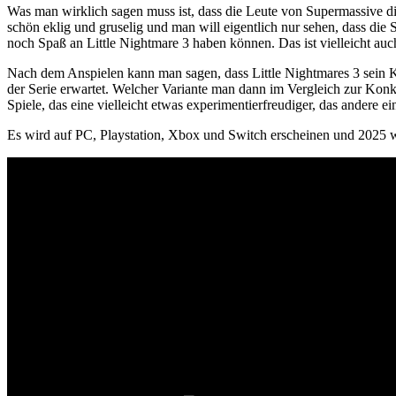
Was man wirklich sagen muss ist, dass die Leute von Supermassive die
schön eklig und gruselig und man will eigentlich nur sehen, dass die 
noch Spaß an Little Nightmare 3 haben können. Das ist vielleicht auc
Nach dem Anspielen kann man sagen, dass Little Nightmares 3 sein K
der Serie erwartet. Welcher Variante man dann im Vergleich zur Konku
Spiele, das eine vielleicht etwas experimentierfreudiger, das andere e
Es wird auf PC, Playstation, Xbox und Switch erscheinen und 2025 we