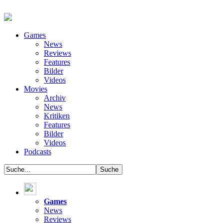
Games
News
Reviews
Features
Bilder
Videos
Movies
Archiv
News
Kritiken
Features
Bilder
Videos
Podcasts
Games
News
Reviews