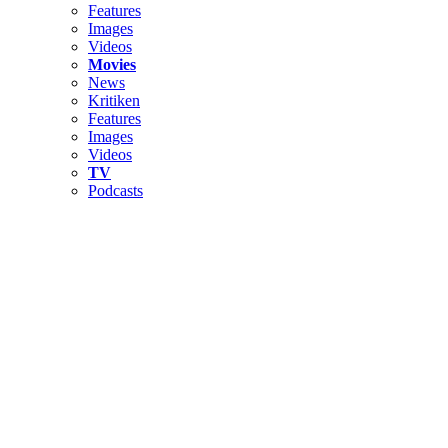
Features
Images
Videos
Movies
News
Kritiken
Features
Images
Videos
TV
Podcasts