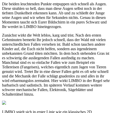
Die beiden leuchtenden Punkte entpuppen sich schnell als Augen.
Diese strahlen so hell, dass man diese Augen selbst noch in der
tiefsten Dunkelheit erkennen kann. Ab und zu schließt der Junge
seine Augen und wir sehen für Sekunden nichts. Genau in diesen
Momenten taucht sich Eurer Bildschirm in ein pures Schwarz und
Ihr werdet in LIMBO hineingezogen.
Zunächst wirkt die Welt leblos, karg und trist. Nach den ersten
Gehminuten bemerkt Ihr jedoch schnell, dass der Wald mit vielen
unterschiedlichen Fallen versehen ist. Bald schon tauchen andere
Kinder auf, die Euch nicht helfen, sondern aus irgendeinem
unbekannten Grund töten möchten. In dem hoch stehenden Gras ist
es schwierig die ausliegenden Fallen ausfindig zu machen.
Manchmal sind es so einfache Fallen wie zum Beispiel ein
Tellereisen (Fangeisen), welches eigentlich zum Jagen von Tieren
genutzt wird. Tretet Ihr in eine dieser Fallen geht es oft sehr schnell
und die Mechanik der Falle schlägt gnadenlos zu und alles in ihr
wird erbarmungslos zermalmt. Hier wirkt LIMBO in der Regel sehr
barbarisch und sadistisch. Im späteren Verlauf kommen weitere
schwere mechanische Fallen, Elektronik, Sägeblätter und
Schalterrätsel hinzu.
LIMBO spielt sich in erster Linie wie ein klassisches 2D