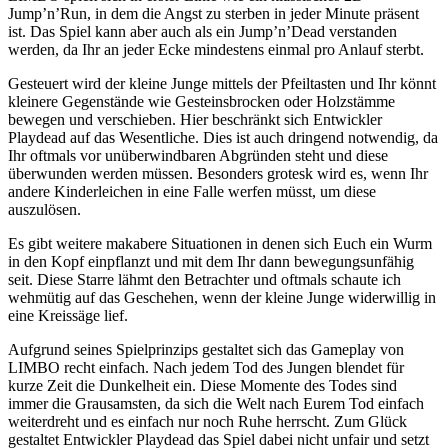
Jump’n’Run, in dem die Angst zu sterben in jeder Minute präsent
ist. Das Spiel kann aber auch als ein Jump’n’Dead verstanden
werden, da Ihr an jeder Ecke mindestens einmal pro Anlauf sterbt.
Gesteuert wird der kleine Junge mittels der Pfeiltasten und Ihr könnt
kleinere Gegenstände wie Gesteinsbrocken oder Holzstämme
bewegen und verschieben. Hier beschränkt sich Entwickler
Playdead auf das Wesentliche. Dies ist auch dringend notwendig, da
Ihr oftmals vor unüberwindbaren Abgründen steht und diese
überwunden werden müssen. Besonders grotesk wird es, wenn Ihr
andere Kinderleichen in eine Falle werfen müsst, um diese
auszulösen.
Es gibt weitere makabere Situationen in denen sich Euch ein Wurm
in den Kopf einpflanzt und mit dem Ihr dann bewegungsunfähig
seit. Diese Starre lähmt den Betrachter und oftmals schaute ich
wehmütig auf das Geschehen, wenn der kleine Junge widerwillig in
eine Kreissäge lief.
Aufgrund seines Spielprinzips gestaltet sich das Gameplay von
LIMBO recht einfach. Nach jedem Tod des Jungen blendet für
kurze Zeit die Dunkelheit ein. Diese Momente des Todes sind
immer die Grausamsten, da sich die Welt nach Eurem Tod einfach
weiterdreht und es einfach nur noch Ruhe herrscht. Zum Glück
gestaltet Entwickler Playdead das Spiel dabei nicht unfair und setzt