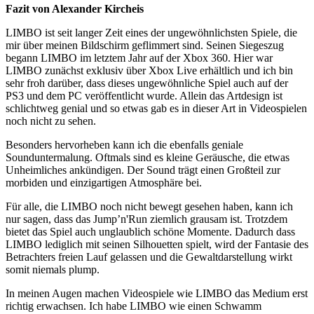
Fazit von Alexander Kircheis
LIMBO ist seit langer Zeit eines der ungewöhnlichsten Spiele, die
mir über meinen Bildschirm geflimmert sind. Seinen Siegeszug
begann LIMBO im letztem Jahr auf der Xbox 360. Hier war
LIMBO zunächst exklusiv über Xbox Live erhältlich und ich bin
sehr froh darüber, dass dieses ungewöhnliche Spiel auch auf der
PS3 und dem PC veröffentlicht wurde. Allein das Artdesign ist
schlichtweg genial und so etwas gab es in dieser Art in Videospielen
noch nicht zu sehen.
Besonders hervorheben kann ich die ebenfalls geniale
Sounduntermalung. Oftmals sind es kleine Geräusche, die etwas
Unheimliches ankündigen. Der Sound trägt einen Großteil zur
morbiden und einzigartigen Atmosphäre bei.
Für alle, die LIMBO noch nicht bewegt gesehen haben, kann ich
nur sagen, dass das Jump’n'Run ziemlich grausam ist. Trotzdem
bietet das Spiel auch unglaublich schöne Momente. Dadurch dass
LIMBO lediglich mit seinen Silhouetten spielt, wird der Fantasie des
Betrachters freien Lauf gelassen und die Gewaltdarstellung wirkt
somit niemals plump.
In meinen Augen machen Videospiele wie LIMBO das Medium erst
richtig erwachsen. Ich habe LIMBO wie einen Schwamm