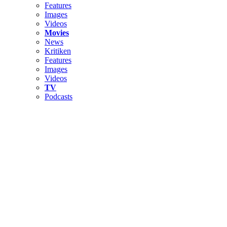
Features
Images
Videos
Movies
News
Kritiken
Features
Images
Videos
TV
Podcasts