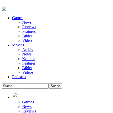
Games
News
Reviews
Features
Bilder
Videos
Movies
Archiv
News
Kritiken
Features
Bilder
Videos
Podcasts
Games
News
Reviews