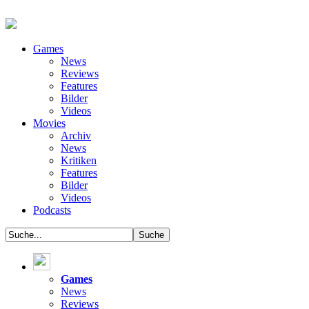
Games
News
Reviews
Features
Bilder
Videos
Movies
Archiv
News
Kritiken
Features
Bilder
Videos
Podcasts
Games
News
Reviews