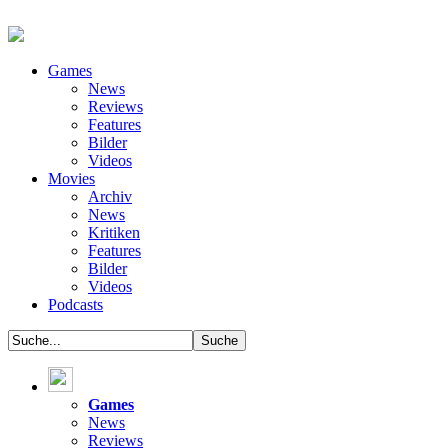
Games
News
Reviews
Features
Bilder
Videos
Movies
Archiv
News
Kritiken
Features
Bilder
Videos
Podcasts
Games
News
Reviews