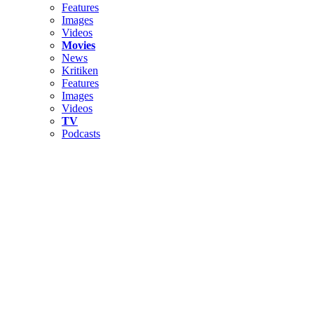
Features
Images
Videos
Movies
News
Kritiken
Features
Images
Videos
TV
Podcasts