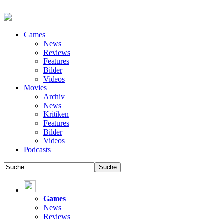
Games
News
Reviews
Features
Bilder
Videos
Movies
Archiv
News
Kritiken
Features
Bilder
Videos
Podcasts
Games
News
Reviews