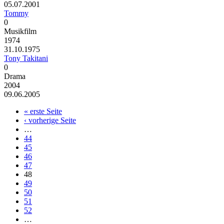
05.07.2001
Tommy
0
Musikfilm
1974
31.10.1975
Tony Takitani
0
Drama
2004
09.06.2005
« erste Seite
‹ vorherige Seite
…
44
45
46
47
48
49
50
51
52
…