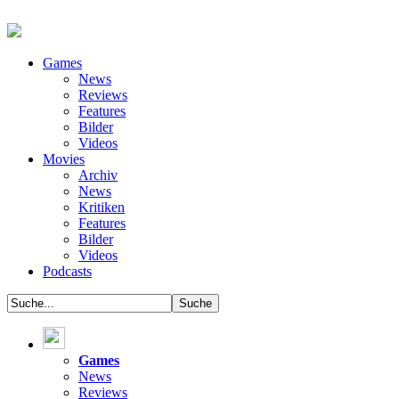
Games
News
Reviews
Features
Bilder
Videos
Movies
Archiv
News
Kritiken
Features
Bilder
Videos
Podcasts
Games
News
Reviews