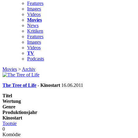
Features
Images
Videos
Movies
News
Kritiken
Features
Images
Videos
TV
Podcasts
Movies
>
Archiv
The Tree of Life
-
Kinostart
16.06.2011
Titel
Wertung
Genre
Produktionsjahr
Kinostart
Tootsie
0
Komödie