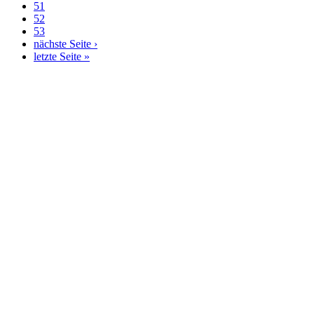
51
52
53
nächste Seite ›
letzte Seite »