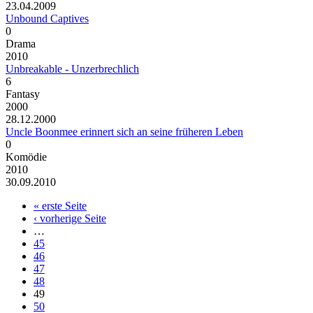
23.04.2009
Unbound Captives
0
Drama
2010
Unbreakable - Unzerbrechlich
6
Fantasy
2000
28.12.2000
Uncle Boonmee erinnert sich an seine früheren Leben
0
Komödie
2010
30.09.2010
« erste Seite
‹ vorherige Seite
…
45
46
47
48
49
50