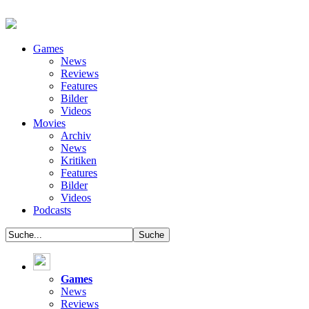
Games
News
Reviews
Features
Bilder
Videos
Movies
Archiv
News
Kritiken
Features
Bilder
Videos
Podcasts
Games
News
Reviews