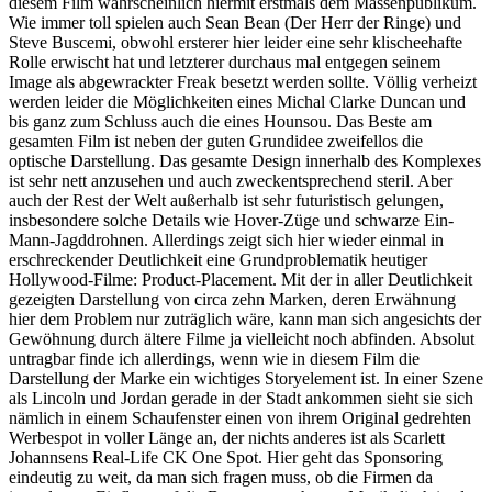
diesem Film wahrscheinlich hiermit erstmals dem Massenpublikum.
Wie immer toll spielen auch Sean Bean (Der Herr der Ringe) und
Steve Buscemi, obwohl ersterer hier leider eine sehr klischeehafte
Rolle erwischt hat und letzterer durchaus mal entgegen seinem
Image als abgewrackter Freak besetzt werden sollte. Völlig verheizt
werden leider die Möglichkeiten eines Michal Clarke Duncan und
bis ganz zum Schluss auch die eines Hounsou. Das Beste am
gesamten Film ist neben der guten Grundidee zweifellos die
optische Darstellung. Das gesamte Design innerhalb des Komplexes
ist sehr nett anzusehen und auch zweckentsprechend steril. Aber
auch der Rest der Welt außerhalb ist sehr futuristisch gelungen,
insbesondere solche Details wie Hover-Züge und schwarze Ein-
Mann-Jagddrohnen. Allerdings zeigt sich hier wieder einmal in
erschreckender Deutlichkeit eine Grundproblematik heutiger
Hollywood-Filme: Product-Placement. Mit der in aller Deutlichkeit
gezeigten Darstellung von circa zehn Marken, deren Erwähnung
hier dem Problem nur zuträglich wäre, kann man sich angesichts der
Gewöhnung durch ältere Filme ja vielleicht noch abfinden. Absolut
untragbar finde ich allerdings, wenn wie in diesem Film die
Darstellung der Marke ein wichtiges Storyelement ist. In einer Szene
als Lincoln und Jordan gerade in der Stadt ankommen sieht sie sich
nämlich in einem Schaufenster einen von ihrem Original gedrehten
Werbespot in voller Länge an, der nichts anderes ist als Scarlett
Johannsens Real-Life CK One Spot. Hier geht das Sponsoring
eindeutig zu weit, da man sich fragen muss, ob die Firmen da