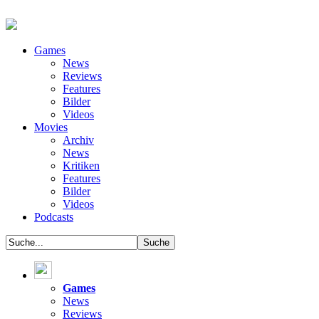
Games
News
Reviews
Features
Bilder
Videos
Movies
Archiv
News
Kritiken
Features
Bilder
Videos
Podcasts
Games
News
Reviews