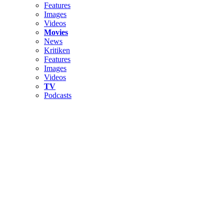
Features
Images
Videos
Movies
News
Kritiken
Features
Images
Videos
TV
Podcasts