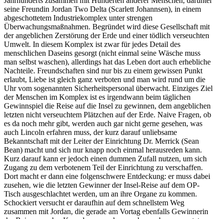
Jahrhunderts zusammen mit Hunderten anderer Menschen, darunter
seine Freundin Jordan Two Delta (Scarlett Johannsen), in einem
abgeschottetem Industriekomplex unter strengen
Überwachungsmaßnahmen. Begründet wird diese Gesellschaft mit
der angeblichen Zerstörung der Erde und einer tödlich verseuchten
Umwelt. In diesem Komplex ist zwar für jedes Detail des
menschlichen Daseins gesorgt (nicht einmal seine Wäsche muss
man selbst waschen), allerdings hat das Leben dort auch erhebliche
Nachteile. Freundschaften sind nur bis zu einem gewissen Punkt
erlaubt, Liebe ist gleich ganz verboten und man wird rund um die
Uhr vom sogenannten Sicherheitspersonal überwacht. Einziges Ziel
der Menschen im Komplex ist es irgendwann beim täglichen
Gewinnspiel die Reise auf die Insel zu gewinnen, dem angeblichen
letzten nicht verseuchtem Plätzchen auf der Erde. Naive Fragen, ob
es da noch mehr gibt, werden auch gar nicht gerne gesehen, was
auch Lincoln erfahren muss, der kurz darauf unliebsame
Bekanntschaft mit der Leiter der Einrichtung Dr. Merrick (Sean
Bean) macht und sich nur knapp noch einmal herausreden kann.
Kurz darauf kann er jedoch einen dummen Zufall nutzen, um sich
Zugang zu dem verbotenem Teil der Einrichtung zu verschaffen.
Dort macht er dann eine folgenschwere Entdeckung: er muss dabei
zusehen, wie die letzten Gewinner der Insel-Reise auf dem OP-
Tisch ausgeschlachtet werden, um an ihre Organe zu kommen.
Schockiert versucht er daraufhin auf dem schnellstem Weg
zusammen mit Jordan, die gerade am Vortag ebenfalls Gewinnerin