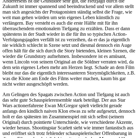
Andererseits ist die Grundidee sehr gut, die Hetzjagd durch die
Zukunft ist immer spannend und beeindruckend und vor allem stellt
man sich angesichts der Protagonisten ständig selbst die Frage, wie
weit man gehen würden um sein eigenes Leben künstlich zu
verlängern. Bay versteht es auch die erste Hälfte mit für ihn
überraschendem emotionalem Tiefgang zu erzählen. Dass er dann
spätestens in der Stadt wieder in die für ihn so typischen Action-
Verfolgungsjagden verfällt ist zu verzeihen, da er das ja eigentlich
nie wirklich schlecht in Szene setzt und diesmal dennoch ein Auge
offen hält für die sich durch die Story bietenden, kleinen Szenen, die
wieder die Grundstory aufnehmen. Insbesondere ist es amüsant,
wenn Lincoln von seinem Original an die Söldner verraten wird, da
dem sein eigenes Leben mehr am Herzen liegt. Schade an dem Film
bleibt nur das die eigentlich interessanteren Storymöglichkeiten, z.B.
was die Klone am Ende des Films weiter machen, kaum bis gar
nicht weiter ausgeschöpft werden.
Am Gelingen des Spagats zwischen Action und Tiefgang ist auch
das sehr gute Schauspielerensemble stark beteiligt. Der aus Star
Wars actionerfahrene Ewan McGregor spielt vielleicht gerade
anfangs den kindlich naiven Klon etwas zu sehr aufgesetzt, dennoch
holt er das spätesten im Zusammenspiel mit sich selbst (seinem
Original) durch pointierte Unterschiede, wie verschiedene Akzente,
wieder heraus. Shootingstar Scarlett sieht wie immer fantastisch aus
und eröffnet sich trotz fehlender schauspielerischer Offenbarung in