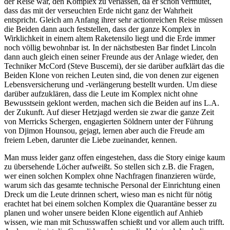
der Reise war, den Komplex zu verlassen, da er schon vermutet,
dass das mit der verseuchten Erde nicht ganz der Wahrheit
entspricht. Gleich am Anfang ihrer sehr actionreichen Reise müssen
die Beiden dann auch feststellen, dass der ganze Komplex in
Wirklichkeit in einem altem Raketensilo liegt und die Erde immer
noch völlig bewohnbar ist. In der nächstbesten Bar findet Lincoln
dann auch gleich einen seiner Freunde aus der Anlage wieder, den
Techniker McCord (Steve Buscemi), der sie darüber aufklärt das die
Beiden Klone von reichen Leuten sind, die von denen zur eigenen
Lebensversicherung und -verlängerung bestellt wurden. Um diese
darüber aufzuklären, dass die Leute im Komplex nicht ohne
Bewusstsein geklont werden, machen sich die Beiden auf ins L.A.
der Zukunft. Auf dieser Hetzjagd werden sie zwar die ganze Zeit
von Merricks Schergen, engagierten Söldnern unter der Führung
von Djimon Hounsou, gejagt, lernen aber auch die Freude am
freiem Leben, darunter die Liebe zueinander, kennen.
Man muss leider ganz offen eingestehen, dass die Story einige kaum
zu übersehende Löcher aufweißt. So stellen sich z.B. die Fragen,
wer einen solchen Komplex ohne Nachfragen finanzieren würde,
warum sich das gesamte technische Personal der Einrichtung einen
Dreck um die Leute drinnen schert, wieso man es nicht für nötig
erachtet hat bei einem solchen Komplex die Quarantäne besser zu
planen und woher unsere beiden Klone eigentlich auf Anhieb
wissen, wie man mit Schusswaffen schießt und vor allem auch trifft.