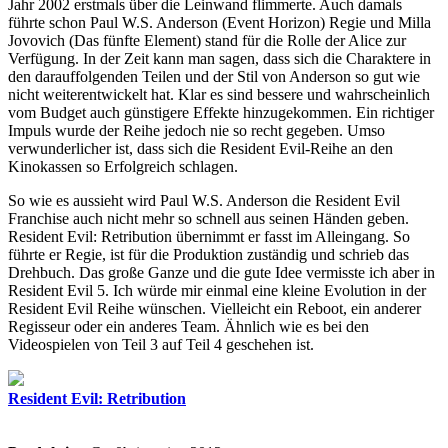
Jahr 2002 erstmals über die Leinwand flimmerte. Auch damals
führte schon Paul W.S. Anderson (Event Horizon) Regie und Milla
Jovovich (Das fünfte Element) stand für die Rolle der Alice zur
Verfügung. In der Zeit kann man sagen, dass sich die Charaktere in
den darauffolgenden Teilen und der Stil von Anderson so gut wie
nicht weiterentwickelt hat. Klar es sind bessere und wahrscheinlich
vom Budget auch günstigere Effekte hinzugekommen. Ein richtiger
Impuls wurde der Reihe jedoch nie so recht gegeben. Umso
verwunderlicher ist, dass sich die Resident Evil-Reihe an den
Kinokassen so Erfolgreich schlagen.
So wie es aussieht wird Paul W.S. Anderson die Resident Evil
Franchise auch nicht mehr so schnell aus seinen Händen geben.
Resident Evil: Retribution übernimmt er fasst im Alleingang. So
führte er Regie, ist für die Produktion zuständig und schrieb das
Drehbuch. Das große Ganze und die gute Idee vermisste ich aber in
Resident Evil 5. Ich würde mir einmal eine kleine Evolution in der
Resident Evil Reihe wünschen. Vielleicht ein Reboot, ein anderer
Regisseur oder ein anderes Team. Ähnlich wie es bei den
Videospielen von Teil 3 auf Teil 4 geschehen ist.
Resident Evil: Retribution