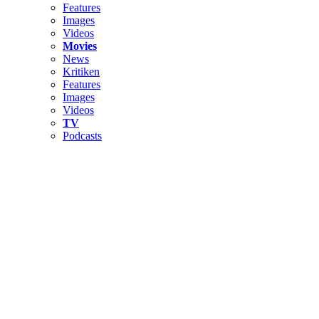
Features
Images
Videos
Movies
News
Kritiken
Features
Images
Videos
TV
Podcasts