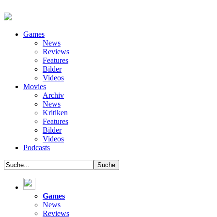
Games
News
Reviews
Features
Bilder
Videos
Movies
Archiv
News
Kritiken
Features
Bilder
Videos
Podcasts
Games
News
Reviews