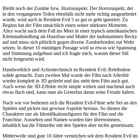
Bleibt noch der Zombie bzw. Horroraspekt. Der Horroraspekt, der
in den vergangenen Teilen ebenfalls nicht mehr richtig ausgearbeitet
wurde, wird auch in Resident Evil 5 so gut es geht ignoriert. Zu
Beginn hat der Film tatsächlich einen seiner stärksten Momente.
Alice wacht nach dem Fall ins Meer in einer typisch amerikanischen
Kleinstadtsiedlung als Hausfrau und Mutter der taubstummen Becky
auf und muss sich plötzlich gegen diverse Zombiehorden zur Wehr
setzen. In dieser 10 minütigen Passage wird so etwas wie Spannung
und Stimmung aufgebaut und ich fragte mich, warum dieser Stil
nicht fortgesetzt wird.
Handwerklich und Actiontechnisch ist Resident Evil: Retribution
solide gemacht. Zum zweiten Mal wurde der Film nach Afterlife
wieder komplett in 3D gedreht und das steht dem Film auch gut.
Auch wenn die 3D-Effekte recht simple wirken und machmal auch
etwas flach sind, kann man als Genrefan daran seine Freude haben.
Nach wie vor bedienen sich die Resident Evil-Filme sehr frei an den
Spielen und picken nur gewisse Aspekte herraus. So dienen die
Charaktere nur als Identifikationsfiguren für den Film und die
Franchise. Aussehen und Namen wurden hier übernommen,
inhaltlich hat die Filmreihe mit den Spielen aber nichts gemeinsam.
Mittlerweile sind gute 10 Jahre verstrichen seit dem Resident Evil im