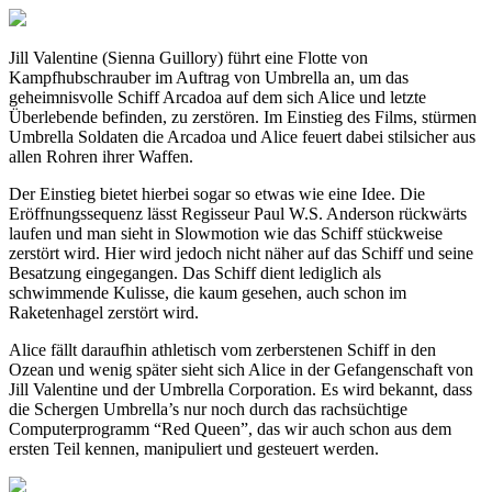
Jill Valentine (Sienna Guillory) führt eine Flotte von
Kampfhubschrauber im Auftrag von Umbrella an, um das
geheimnisvolle Schiff Arcadoa auf dem sich Alice und letzte
Überlebende befinden, zu zerstören. Im Einstieg des Films, stürmen
Umbrella Soldaten die Arcadoa und Alice feuert dabei stilsicher aus
allen Rohren ihrer Waffen.
Der Einstieg bietet hierbei sogar so etwas wie eine Idee. Die
Eröffnungssequenz lässt Regisseur Paul W.S. Anderson rückwärts
laufen und man sieht in Slowmotion wie das Schiff stückweise
zerstört wird. Hier wird jedoch nicht näher auf das Schiff und seine
Besatzung eingegangen. Das Schiff dient lediglich als
schwimmende Kulisse, die kaum gesehen, auch schon im
Raketenhagel zerstört wird.
Alice fällt daraufhin athletisch vom zerberstenen Schiff in den
Ozean und wenig später sieht sich Alice in der Gefangenschaft von
Jill Valentine und der Umbrella Corporation. Es wird bekannt, dass
die Schergen Umbrella’s nur noch durch das rachsüchtige
Computerprogramm “Red Queen”, das wir auch schon aus dem
ersten Teil kennen, manipuliert und gesteuert werden.