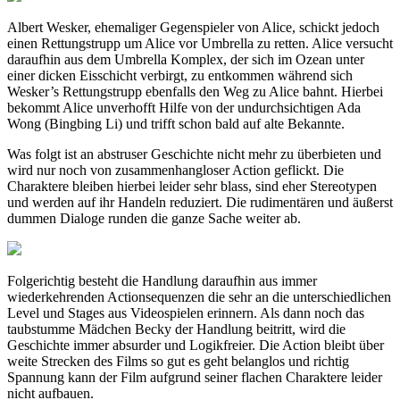
Albert Wesker, ehemaliger Gegenspieler von Alice, schickt jedoch
einen Rettungstrupp um Alice vor Umbrella zu retten. Alice versucht
daraufhin aus dem Umbrella Komplex, der sich im Ozean unter
einer dicken Eisschicht verbirgt, zu entkommen während sich
Wesker’s Rettungstrupp ebenfalls den Weg zu Alice bahnt. Hierbei
bekommt Alice unverhofft Hilfe von der undurchsichtigen Ada
Wong (Bingbing Li) und trifft schon bald auf alte Bekannte.
Was folgt ist an abstruser Geschichte nicht mehr zu überbieten und
wird nur noch von zusammenhangloser Action geflickt. Die
Charaktere bleiben hierbei leider sehr blass, sind eher Stereotypen
und werden auf ihr Handeln reduziert. Die rudimentären und äußerst
dummen Dialoge runden die ganze Sache weiter ab.
Folgerichtig besteht die Handlung daraufhin aus immer
wiederkehrenden Actionsequenzen die sehr an die unterschiedlichen
Level und Stages aus Videospielen erinnern. Als dann noch das
taubstumme Mädchen Becky der Handlung beitritt, wird die
Geschichte immer absurder und Logikfreier. Die Action bleibt über
weite Strecken des Films so gut es geht belanglos und richtig
Spannung kann der Film aufgrund seiner flachen Charaktere leider
nicht aufbauen.