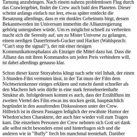
Tarnung anzubringen. Nach einem nahezu problemlosen Flug durch
das Crawlergebiet, findet die Crew auch bald den Planeten. Dieser
scheint anfangs einfach nur leer, etwas später entdeckt die
Besatzung allerdings, dass er ein dunkles Geheimnis birgt, dessen
Bekanntwerden im Universum immerhin die Allianzregierung
gehörig untergraben würde. Um es möglichst schnell zu verbreiten
macht sich die Serenity auf, um zu Mister Universe zu gelangen,
einem nerdigen Dauerfernseh-Gucker und Hacker (Wahlspruch:
"Can't stop the signal!"), der mit einer riesigen
Kommunikationsphalanx als Einziger die Mittel dazu hat. Dass die
Allianz das mit ihren Kommandos um jeden Preis verhindern will,
ist dabei allerdings genauso klar.
Schon dieser kurze Storyabriss klingt nach sehr viel Inhalt, der einen
3-Stunden-Film vermuten lässt, in der Tat muss der Film dem
Nichtserienkenner einiges erklären und rutscht damit schneller als
den Machern lieb sein dürfte in eine stark fernsehserienhafte
Struktur ab. Infolgedessen kommt es auch, dass der Erzählfluss im
zweiten Viertel des Film etwas ins stocken gerät, hauptsächlich
begründet in den ausufernden Diskussionen unter der Crew.
Hilfreich ist in diesen Passagen lediglich der erwähnte Humor der
Whedon'schen Charaktere, der auch hier wieder voll zum Tragen
kam. Die einzelnen Personen der Crew nehmen sich Gott sei dank
alle selbst nicht besonders ernst und hinterfragen sich und die
anderen wie in "Buffy" frech bis manchmal teeniehaft. Darüber