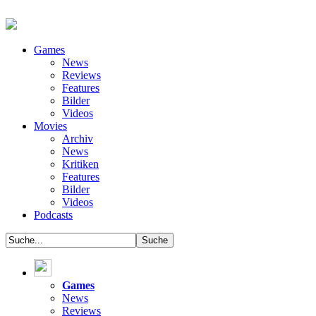
Games
News
Reviews
Features
Bilder
Videos
Movies
Archiv
News
Kritiken
Features
Bilder
Videos
Podcasts
Games
News
Reviews