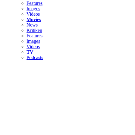
Features
Images
Videos
Movies
News
Kritiken
Features
Images
Videos
TV
Podcasts