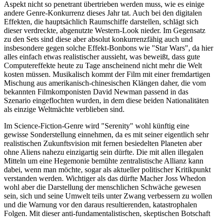
Aspekt nicht so penetrant übertrieben werden muss, wie es einige
andere Genre-Konkurrenz dieses Jahr tat. Auch bei den digitalen
Effekten, die hauptsächlich Raumschiffe darstellen, schlägt sich
dieser verdreckte, abgenutzte Western-Look nieder. Im Gegensatz
zu den Sets sind diese aber absolut konkurrenzfähig auch und
insbesondere gegen solche Effekt-Bonbons wie "Star Wars", da hier
alles einfach etwas realistischer aussieht, was beweißt, dass gute
Computereffekte heute zu Tage anscheinend nicht mehr die Welt
kosten müssen. Musikalisch kommt der Film mit einer fremdartigen
Mischung aus amerikanisch-chinesischen Klängen daher, die vom
bekannten Filmkomponisten David Newman passend in das
Szenario eingeflochten wurden, in dem diese beiden Nationalitäten
als einzige Weltmächte verblieben sind.
Im Science-Fiction-Genre wird "Serenity" wohl künftig eine
gewisse Sonderstellung einnehmen, da es mit seiner eigentlich sehr
realistischen Zukunftsvision mit fernen besiedelten Planeten aber
ohne Aliens nahezu einzigartig sein dürfte. Die mit allen illegalen
Mitteln um eine Hegemonie bemühte zentralistische Allianz kann
dabei, wenn man möchte, sogar als aktueller politischer Kritikpunkt
verstanden werden. Wichtiger als das dürfte Macher Joss Whedon
wohl aber die Darstellung der menschlichen Schwäche gewesen
sein, sich und seine Umwelt teils unter Zwang verbessern zu wollen
und die Warnung vor den daraus resultierenden, katastrophalen
Folgen. Mit dieser anti-fundamentalistischen, skeptischen Botschaft