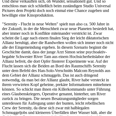
Und diese verkauften sich, oh Wunder, sensationell gut. Und so
entschloss man sich schließlich beim zuständigen Studio Universal
Pictures dem Projekt doch noch einmal eine Chance zugeben und
bewilligte eine Kinoproduktion.
"Serenity - Flucht in neue Welten" spielt nun also ca. 500 Jahre in
der Zukunft, in der die Menschheit zwar neue Planeten besiedelt hat,
aber immer noch in Konflikte miteinander verstrickt ist. Zwar
scheint die Lage nach einem finalen Sieg der leicht diktatorischen
Allianz beruhigt, aber die Randwelten wollen sich immer noch nicht
alle der Eingemeindung ergeben. In diesem Szenario beginnt die
Geschichte damit, dass der junge Arzt Simon seine psychoaktiv-
begabte Schwester River Tam aus einem Hochsicherheitslabor der
Allianz befreit, die dort Opfer finsterer Experimente war. Auf der
Flucht lassen sich die Beiden an Bord des Raumschiffs Serenity
unter dem Befehl des Han-Solo-Verschnitts Malcom Reynolds aus
dem Gebiet der Allianz schmuggeln. Das ist auch dringend
notwendig, da man bei der Allianz glaubt, River habe versteckt in
ihrem verwirrten Kopf geheime, prekäre Informationen mitnehmen
können. So schickt man ihnen ein Killerkommando unter Führung
eines Glaubenskriegers, Operative genannt, hinterher, um River
zurück zu bringen. Die neuen Besatzungsmitglieder sorgen
unterdessen für Aufregung unter der bunten, leicht rebellischen
Crew der Serenity, da diese sich zwar mit halblegalen
Schmuggeljobs und kleineren Überfällen über Wasser hält, aber die