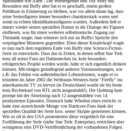
Spielfilmen wie Alien - Die Wiedergeburt und Toy Story mit.
Besonders mit Buffy aber hat er es geschafft, einem großen
Publikum in Erinnerung zu bleiben, was vor allem daran lag, dass
seine Serienfiguren immer besonders charakterstark waren und
somit zu echten Identifikationsfiguren wurden. Außerdem ließ er
immer wieder seinen speziellen Humor in die Dialoge der Figuren
einfliesen, was für einen weiteren selbstironische Zugang zur
Thematik sorgte, man erinnere sich nur an Buffys Sprüche den
verprügelten Monstern gegenüber. Eben dieser Kreativkopf wagte
es nun nach dem regulären Ende von Buffy eine Science-Fiction-
Serie zu entwickeln. Dass das in Zeiten, in denen selbst Star Trek
trotz all seiner Fans am Dahinsiechen ist, kein besonders
erfolgreiches Projekt werden würde, hätte er sich eigentlich denken
können. Mit einigen grundlegend anderen Vorraussetzungen, wie
z.B. das Fehlen von außerirdischen Lebensformen, wagte er es
trotzdem im Jahre 2002 die Weltraum-Western-Serie "Firefly" ins
amerikanische TV zu hieven (in Deutschland wurde sie bis heute
trotz Rechtekauf von RTL nicht ausgestrahlt!). Die Quittung kam
prompt mit der Absetzung nach 12 ausgestrahlten von 14
produzierten Episoden. Dennoch hatte Whedon eines erreicht: er
hatte eine ausreichende Menge von Hardcore-Fans dank der
speziellen Qualität der Serie bzw. seiner Skripte generieren können.
Wie so oft in den USA protestierten diese vergeblich für eine
Fortführung der Serie (siehe Star Trek: Enterprise), erreichten aber
wenigstens eine DVD-Veröffentlichung der vorhandenen Folgen.