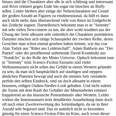
hinaus sind die Charaktere aber alle in sich schlüssig und interessant
und River erinnert gegen Ende hin sogar ein bisschen an Buffy
selbst. Leider bleiben aber einige der Nebencharaktere auf Grund
der großen Anzahl an Figuren zu eindimensional, da hilft es dann
auch nicht mehr, dass überraschend viele von ihnen im Endgefecht
das Zeitliche segnen. Darstellerisch bekommt man es in "Serenity"
mit sehr vielen Newcomern zu tun, die aber wohl resultiert aus der
Übung der Serie allesamt sehr ordentlich die Charaktere porträtieren.
Darunter mischen sich einige Schauspieler der zweiten Reihe, deren
Gesichter man schon einmal gesehen haben könnte, wie das von
Alan Tudyk aus "Ritter aus Leidenschaft", Adam Baldwin aus "Der
Patriot" oder der persiflierend auftretende David Krumholtz aus
"Numb3rs" in der Rolle des Mister Universe. Optisch bekommt man
in "Serenity" trotz Science-Fiction-Szenario und vieler
Weltraumszenen nicht selten das Gefühl in einem Western gelandet
zu sein, da man sich hauptsächlich auf staubigen und steppen-
ähnlichen Planeten bewegt und auch die meisten Sets vermitteln
perfekt den selben Eindruck, sind sie doch allesamt in einem
braunem, erdigen Outlaw/Siedler-Look gehalten. Und nicht zuletzt
die Szene mit dem Raub der Gehälter der Minenarbeiter erinnert
frappierend an das klassische Postraubmotiv alter Western. Leider
wirken die Innenraumsets trotz detaillierter Ausarbeitung dann doch
oft nach einer Zweitverwertung des Serienbudgets, da sie in ihrer
Anzahl sehr begrenzt sind. Das ist natürlich nicht so besonders
günstig für einen Science-Fiction-Film im Kino, auch wenn dieser