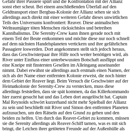
Gefahr ihrer Passiere spürt und die Konfrontation mit der Allianz
sonst eher scheut. Bei einem anschließenden Überfall auf den
Geldtransport einer Bergbau-Kolonie der Allianz sehen sie sich
allerdings auch direkt mit einer weiteren Gefahr dieses unwirtlichen
Teils des Universums konfrontiert: Reaver. Diese animalischen
Weltraumjäger töten Menschen rücksichtslos und betreiben
Kannibalismus. Die Serenity-Crew kann ihnen gerade noch mit
einem Teil der Beute entkommen und möchte diese nur noch schnell
auf dem nächsten Handelsplaneten vertickern und ihre gefährlichen
Passagiere loswerden. Dort angekommen stellt sich jedoch heraus,
dass das Geschwisterpaar ihre Hilfe noch weiter benötigen wird, als
River unter Einfluss einer unterbewussten Botschaft ausflippt und
eine Kneipe mit finstersten Gesellen im Alleingang auseinander
nimmt. Dabei erwähnt sie allerdings auch erstmals einen Namen, der
sich als der Name einer entfernten Kolonie erweist, die noch hinter
dem Gebiet der Reaver liegt. Beim Versuch die Geschwister auf der
Heimatkolonie der Serenity-Crew zu verstecken, muss diese
allerdings feststellen, dass sie spät kommen, da das Killerkommando
hier zuerst gesucht hat und das Leben dort ausgelöscht hat. Captain
Mal Reynolds schwört kurzerhand nicht mehr Spielball der Allianz
zu sein und beschließt mit River und Simon den entfernten Planeten
aufzusuchen, um den Rätseln auf den Grund zu gehen und den
beiden zu helfen. Um durch das Reaver-Gebiet zu kommen, müssen
sie die Serenity allerdings als Reaver-Schiff tarnen, was es mit sich
bringt, die Leichen ihrer getöteten Freunde auf der Außenhülle als