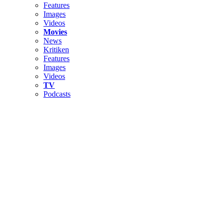
Features
Images
Videos
Movies
News
Kritiken
Features
Images
Videos
TV
Podcasts