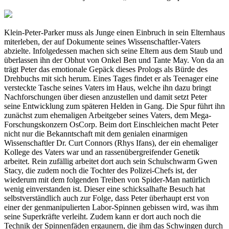
Klein-Peter-Parker muss als Junge einen Einbruch in sein Elternhaus
miterleben, der auf Dokumente seines Wissenschaftler-Vaters
abzielte. Infolgedessen machen sich seine Eltern aus dem Staub und
überlassen ihn der Obhut von Onkel Ben und Tante May. Von da an
trägt Peter das emotionale Gepäck dieses Prologs als Bürde des
Drehbuchs mit sich herum. Eines Tages findet er als Teenager eine
versteckte Tasche seines Vaters im Haus, welche ihn dazu bringt
Nachforschungen über diesen anzustellen und damit setzt Peter
seine Entwicklung zum späteren Helden in Gang. Die Spur führt ihn
zunächst zum ehemaligen Arbeitgeber seines Vaters, dem Mega-
Forschungskonzern OsCorp. Beim dort Einschleichen macht Peter
nicht nur die Bekanntschaft mit dem genialen einarmigen
Wissenschaftler Dr. Curt Connors (Rhys Ifans), der ein ehemaliger
Kollege des Vaters war und an rassenübergreifender Genetik
arbeitet. Rein zufällig arbeitet dort auch sein Schulschwarm Gwen
Stacy, die zudem noch die Tochter des Polizei-Chefs ist, der
wiederum mit dem folgenden Treiben von Spider-Man natürlich
wenig einverstanden ist. Dieser eine schicksalhafte Besuch hat
selbstverständlich auch zur Folge, dass Peter überhaupt erst von
einer der genmanipulierten Labor-Spinnen gebissen wird, was ihm
seine Superkräfte verleiht. Zudem kann er dort auch noch die
Technik der Spinnenfäden ergaunern, die ihm das Schwingen durch