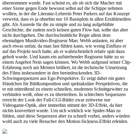
übernommen wurde. Fast scheint es, als ob sich die Macher mit
einer Szene gegen Ende bewusst selbst auf die Schippe nehmen
wollten, in der die Literatur-Lehrerin Peter Parkers auf das Konzept
verweist, dass es ja ohnehin nur 10 Basisplots in allen Erzählmedien
gibt. Als Ausrede für die zu simple und zu lang aufgeblähte
Geschichte, die zudem noch keinen guten Flow hat, sollte das aber
nicht durchgehen. Die durchschnittliche Regie allein dem
ehemaligen Musikvideo-Regisseur Marc Webb anlasten, ist aber
auch etwas unfair, da man fast fühlen kann, wie wenig Einfluss er
auf das Projekt noch hatte, als er wahrscheinlich relativ spät dazu
geholt wurde. Und kaum ein aufstrebender Regisseur hätte zu so
einem Angebot Nein sagen können. Wo Webb aufgrund seiner Clip-
Erfahrung noch am Meisten brilliert, ist die technische Umsetzung
des Films insbesondere in den beeindruckenden 3D-
Schwingsequenzen aus Ego-Perspektive. Er zeigt dabei ein gutes
Händchen für Bildkomposition und spektakuläre Perspektiven, die
er mit mitreißend zu einem schnellen, modernen Schnittgewitter zu
verbinden weiß, ohne es zu übertreiben. In schlechten Sequenzen
erreicht der Look der Full-CGI-Bilder zwar zeitweise nur
Videogame-Optik, aber immerhin stimmt der 3D-Effekt, da hier
nichts konvertiert wurde. Um sich wirklich wie Spider-Man zu
fühlen, sind diese Sequenzen aber zu schnell vorbei, anders würden
wohl auch zu viele Besucher den Motion-Sickness-Effekt erleiden.