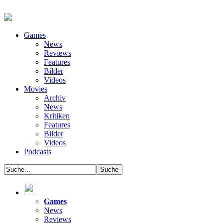
Games
News
Reviews
Features
Bilder
Videos
Movies
Archiv
News
Kritiken
Features
Bilder
Videos
Podcasts
Games
News
Reviews