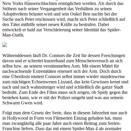
New Yorks Häuserschluchten ermöglichen werden. Als durch das
Stöbern nach seiner Vergangenheit das Verhältnis zu seinen
Adoptiveltern belastet wird und sein Onkel Ben nachts bei der
Suche nach Peter erschossen wird, macht sich Peter schließlich auf
den Täter mithilfe seiner neuen Kräfte zu bestrafen. Dabei
entwickelt er bald zur Verschleierung seiner Identität das Spider-
Man-Outfit.
Währenddessen läuft Dr. Connors die Zeit für dessen Forschungen
davon und er schreitet kurzerhand zum Menschenversuch an sich
selbst bzw. an seinem verstümmelten Arm. Mit einem Mittel für
nachwachsende Extremitäten erneuert sich der Arm. Doch durch
eine Überdosis mutiert Connors selbst immer wieder stundenweise
zum mächtigen Echsenwesen Lizzard, das kein Gewissen kennt und
nach und nach wahnsinniger wird und schließlich die ganze Stadt
bedroht. Zum Ende des Films muss sich zeigen, ob Spidy gegen ihn
bestehen kann, wie er mit der Polizei umgeht und was aus seinem
Schwarm Gwen wird.
Folgt man dem Gesetz der Serie, dass in diesem Jahrzehnt nun auch
in Hollywood in Form von Filmserien Einzug gehalten hat, muss
man zwangläufig alle paar Jahre auch einen Beitrag zum Serien-
Franchise liefern. Dass das mit einem Spider-Man 4 als normaler