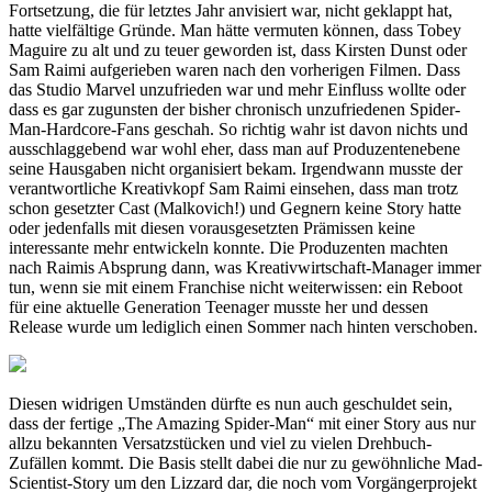
Fortsetzung, die für letztes Jahr anvisiert war, nicht geklappt hat,
hatte vielfältige Gründe. Man hätte vermuten können, dass Tobey
Maguire zu alt und zu teuer geworden ist, dass Kirsten Dunst oder
Sam Raimi aufgerieben waren nach den vorherigen Filmen. Dass
das Studio Marvel unzufrieden war und mehr Einfluss wollte oder
dass es gar zugunsten der bisher chronisch unzufriedenen Spider-
Man-Hardcore-Fans geschah. So richtig wahr ist davon nichts und
ausschlaggebend war wohl eher, dass man auf Produzentenebene
seine Hausgaben nicht organisiert bekam. Irgendwann musste der
verantwortliche Kreativkopf Sam Raimi einsehen, dass man trotz
schon gesetzter Cast (Malkovich!) und Gegnern keine Story hatte
oder jedenfalls mit diesen vorausgesetzten Prämissen keine
interessante mehr entwickeln konnte. Die Produzenten machten
nach Raimis Absprung dann, was Kreativwirtschaft-Manager immer
tun, wenn sie mit einem Franchise nicht weiterwissen: ein Reboot
für eine aktuelle Generation Teenager musste her und dessen
Release wurde um lediglich einen Sommer nach hinten verschoben.
Diesen widrigen Umständen dürfte es nun auch geschuldet sein,
dass der fertige „The Amazing Spider-Man“ mit einer Story aus nur
allzu bekannten Versatzstücken und viel zu vielen Drehbuch-
Zufällen kommt. Die Basis stellt dabei die nur zu gewöhnliche Mad-
Scientist-Story um den Lizzard dar, die noch vom Vorgängerprojekt