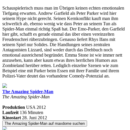
Schauspielerisch muss man im Übrigen keinen echten emotionalen
Tiefgang erwarten. Andrew Garfield als Peter Parker wird hier
seinem Hype nicht gerecht. Seinen Kernkonflikt kauft man ihm
schwerlich ab, ebenso wenig wie dass Peter an seinem Tun als
Spider-Man einmal richtig Spaß hat. Der Emo-Parker, den Garfield
hier gibt, schafft es gerade einmal das über einen vereinzelten
Freudenschrei rüberzubringen. Genauso liefert Rhys Ifans mit
seinem Spiel nur Solides. Die Handlungen seines zentralen
Antagonisten Lizzard, sind weder durch das Drehbuch noch
emotional ausreichend begründet. Emma Stone ist wie immer nett
anzusehen, kann aber kaum etwas ihres herrlichen Humors aus
Zombieland herüber retten. Lediglich einzelne Szenen wie zum
Beispiel eine mit Parker beim Essen mit ihrer Familie und ihrem
Polizei-Vater deutet das vorhandene Comedy-Potenzial an.
The Amazing Spider-Man
The Amazing Spider-Man
Produktion
USA
2012
Laufzeit
136 Minuten
Kinostart
28. Juni 2012
The Amazing Spider-Man auf maxdome suchen