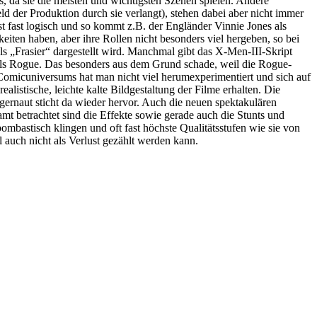
, da sie die meisten und wichtigsten Szenen spielen. Andere
 der Produktion durch sie verlangt), stehen dabei aber nicht immer
t fast logisch und so kommt z.B. der Engländer Vinnie Jones als
eiten haben, aber ihre Rollen nicht besonders viel hergeben, so bei
 „Frasier“ dargestellt wird. Manchmal gibt das X-Men-III-Skript
 als Rogue. Das besonders aus dem Grund schade, weil die Rogue-
 Comicuniversums hat man nicht viel herumexperimentiert und sich auf
alistische, leichte kalte Bildgestaltung der Filme erhalten. Die
ernaut sticht da wieder hervor. Auch die neuen spektakulären
amt betrachtet sind die Effekte sowie gerade auch die Stunts und
bastisch klingen und oft fast höchste Qualitätsstufen wie sie von
auch nicht als Verlust gezählt werden kann.