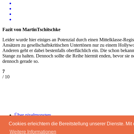
Fazit von MartinTschitschke
Leider wurde hier einiges an Potenzial durch einen Mittelklasse-Regi
Ansätzen zu gesellschaftskritischen Untertönen nur zu einem Holly
Anderen geht er dabei bestenfalls oberflächlich ein. Die schon beka
Stange zu halten. Dennoch sollte die Reihe hiermit enden, bevor sie no
dennoch gerade so.
7
/ 10
Über pixelmonsters
Impressum & Datenschutz
Cookies erleichtern die Bereitstellung unserer Dienste. Mi
Advertising
Weitere Informationen