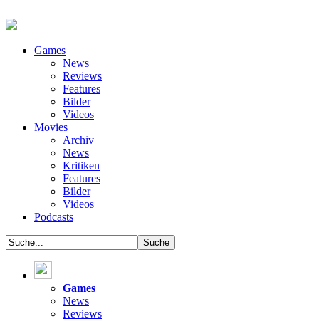
Games
News
Reviews
Features
Bilder
Videos
Movies
Archiv
News
Kritiken
Features
Bilder
Videos
Podcasts
Games
News
Reviews