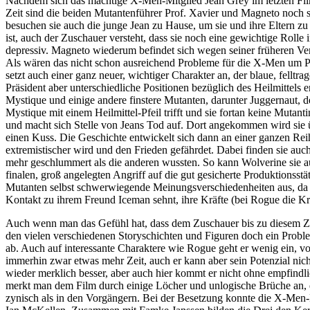
Nachdem sich das mächtige X-Men-Mitglied Jean Grey im letzten Film f
Zeit sind die beiden Mutantenführer Prof. Xavier und Magneto noch s
besuchen sie auch die junge Jean zu Hause, um sie und ihre Eltern zu
ist, auch der Zuschauer versteht, dass sie noch eine gewichtige Roll
depressiv. Magneto wiederum befindet sich wegen seiner früheren Ve
Als wären das nicht schon ausreichend Probleme für die X-Men um Pro
setzt auch einer ganz neuer, wichtiger Charakter an, der blaue, felltra
Präsident aber unterschiedliche Positionen bezüglich des Heilmittels
Mystique und einige andere finstere Mutanten, darunter Juggernaut, d
Mystique mit einem Heilmittel-Pfeil trifft und sie fortan keine Muta
und macht sich Stelle von Jeans Tod auf. Dort angekommen wird sie üb
einen Kuss. Die Geschichte entwickelt sich dann an einer ganzen Rei
extremistischer wird und den Frieden gefährdet. Dabei finden sie auc
mehr geschlummert als die anderen wussten. So kann Wolverine sie auc
finalen, groß angelegten Angriff auf die gut gesicherte Produktionsst
Mutanten selbst schwerwiegende Meinungsverschiedenheiten aus, da e
Kontakt zu ihrem Freund Iceman sehnt, ihre Kräfte (bei Rogue die K
Auch wenn man das Gefühl hat, dass dem Zuschauer bis zu diesem Zeit
den vielen verschiedenen Storyschichten und Figuren doch ein Proble
ab. Auch auf interessante Charaktere wie Rogue geht er wenig ein, 
immerhin zwar etwas mehr Zeit, auch er kann aber sein Potenzial nic
wieder merklich besser, aber auch hier kommt er nicht ohne empfindl
merkt man dem Film durch einige Löcher und unlogische Brüche an, 
zynisch als in den Vorgängern. Bei der Besetzung konnte die X-Men-