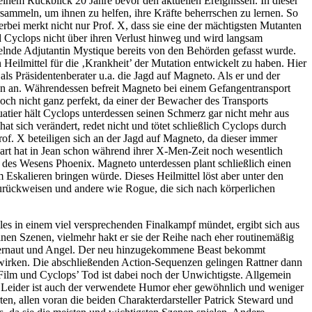
einem Rückblick 20 Jahre bevor den aktuellen Ereignissen. In dieser
sammeln, um ihnen zu helfen, ihre Kräfte beherrschen zu lernen. So
rbei merkt nicht nur Prof. X, dass sie eine der mächtigsten Mutanten
nd Cyclops nicht über ihren Verlust hinweg und wird langsam
elnde Adjutantin Mystique bereits von den Behörden gefasst wurde.
eilmittel für die ‚Krankheit’ der Mutation entwickelt zu haben. Hier
t als Präsidentenberater u.a. die Jagd auf Magneto. Als er und der
-Men an. Währendessen befreit Magneto bei einem Gefangentransport
och nicht ganz perfekt, da einer der Bewacher des Transports
uatier hält Cyclops unterdessen seinen Schmerz gar nicht mehr aus
t sich verändert, redet nicht und tötet schließlich Cyclops durch
of. X beteiligen sich an der Jagd auf Magneto, da dieser immer
bart hat in Jean schon während ihrer X-Men-Zeit noch wesentlich
t des Wesens Phoenix. Magneto unterdessen plant schließlich einen
m Eskalieren bringen würde. Dieses Heilmittel löst aber unter den
zurückweisen und andere wie Rogue, die sich nach körperlichen
es in einem viel versprechenden Finalkampf mündet, ergibt sich aus
nen Szenen, vielmehr hakt er sie der Reihe nach eher routinemäßig
Juggernaut und Angel. Der neu hinzugekommene Beast bekommt
h wirken. Die abschließenden Action-Sequenzen gelingen Rattner dann
 Film und Cyclops’ Tod ist dabei noch der Unwichtigste. Allgemein
 Leider ist auch der verwendete Humor eher gewöhnlich und weniger
n, allen voran die beiden Charakterdarsteller Patrick Steward und