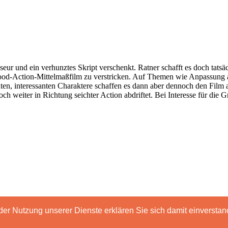
sseur und ein verhunztes Skript verschenkt. Ratner schafft es doch tats
wood-Action-Mittelmaßfilm zu verstricken. Auf Themen wie Anpassung
nnten, interessanten Charaktere schaffen es dann aber dennoch den Fi
ch weiter in Richtung seichter Action abdriftet. Bei Interesse für die 
t der Nutzung unserer Dienste erklären Sie sich damit einverst