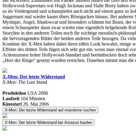
Ian McKellen. Zusammen mit Famke Janssen bilden die Drei den Kern d
Hollywood-Superstars wie Hugh Jackman und Halle Berry haben zwar au
so im Vordergrund und schauspielen auch nicht auf einem ganz so hohe
Juggernaut mal wieder kaum übers Bösegucken hinaus. Bei anderen Schau
Mystique, Angel, Shadowcat und besonders schlimm bei Beast, der vo
einem Schauspieler dann zwar wieder eine eigentlich tiefgehende Ro
Storyline in den anderen Teilen noch für wichtige moralisch-philoso
die hervorragenden Bilder der beiden anderen Teile bezogen. Da viele d
Kostüme der X-Men haben dabei ihren edlen Look bewahrt, einige weni
Effekte des dritten Teils fügen sich sehr gut ein, wenn man einmal vo
Actionszenen hoher Hollywood-Standart und beeindrucken doch sehr gu
„Herr der Ringe“ gesetzt wurden erreichen. Daneben nimmt man die m
X-Men: Der letzte Widerstand
X-Men: The Last Stand
Produktion
USA
2006
Laufzeit
104 Minuten
Kinostart
26. Mai 2006
X-Men: Der letzte Widerstand auf maxdome suchen
X-Men: Der letzte Widerstand bei Amazon kaufen