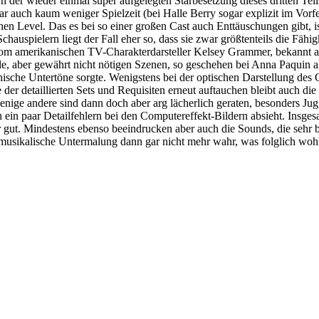
er wieder einmal super aufgelegten Starbesetzung dieses dritten Teils
ch kaum weniger Spielzeit (bei Halle Berry sogar explizit im Vorfeld
n Level. Das es bei so einer großen Cast auch Enttäuschungen gibt, is
spielern liegt der Fall eher so, dass sie zwar größtenteils die Fähigk
m amerikanischen TV-Charakterdarsteller Kelsey Grammer, bekannt als
lle, aber gewährt nicht nötigen Szenen, so geschehen bei Anna Paquin
phische Untertöne sorgte. Wenigstens bei der optischen Darstellung des
er detaillierten Sets und Requisiten erneut auftauchen bleibt auch die re
ge andere sind dann doch aber arg lächerlich geraten, besonders Jugg
n ein paar Detailfehlern bei den Computereffekt-Bildern absieht. Insges
t. Mindestens ebenso beeindrucken aber auch die Sounds, die sehr bom
usikalische Untermalung dann gar nicht mehr wahr, was folglich wohl 