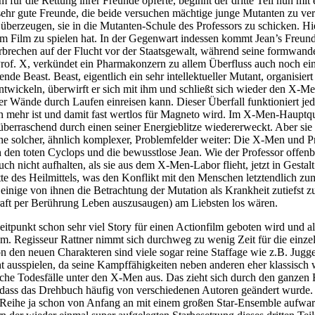
ür die Rettung ihrer Freunde opferte, beginnt der dritte Teil nun mit 
ehr gute Freunde, die beide versuchen mächtige junge Mutanten zu ver
 überzeugen, sie in die Mutanten-Schule des Professors zu schicken. Hie
e im Film zu spielen hat. In der Gegenwart indessen kommt Jean’s Freu
rbrechen auf der Flucht vor der Staatsgewalt, während seine formwand
f. X, verkündet ein Pharmakonzern zu allem Überfluss auch noch ein H
gende Beast. Beast, eigentlich ein sehr intellektueller Mutant, organisier
 entwickeln, überwirft er sich mit ihm und schließt sich wieder den X
er Wände durch Laufen einreisen kann. Dieser Überfall funktioniert jed
ntin mehr ist und damit fast wertlos für Magneto wird. Im X-Men-Hauptq
erraschend durch einen seiner Energieblitze wiedererweckt. Aber sie ha
he solcher, ähnlich komplexer, Problemfelder weiter: Die X-Men und Pr
h den toten Cyclops und die bewusstlose Jean. Wie der Professor offen
h nicht aufhalten, als sie aus dem X-Men-Labor flieht, jetzt in Gestal
ätte des Heilmittels, was den Konflikt mit den Menschen letztendlich zu
inige von ihnen die Betrachtung der Mutation als Krankheit zutiefst 
raft per Berührung Leben auszusaugen) am Liebsten los wären.
punkt schon sehr viel Story für einen Actionfilm geboten wird und all
m. Regisseur Rattner nimmt sich durchweg zu wenig Zeit für die einzel
von den neuen Charakteren sind viele sogar reine Staffage wie z.B. 
ht ausspielen, da seine Kampffähigkeiten neben anderen eher klassisc
iche Todesfälle unter den X-Men aus. Das zieht sich durch den ganzen
dass das Drehbuch häufig von verschiedenen Autoren geändert wurde.
Reihe ja schon von Anfang an mit einem großen Star-Ensemble aufwarte