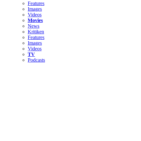
Features
Images
Videos
Movies
News
Kritiken
Features
Images
Videos
TV
Podcasts