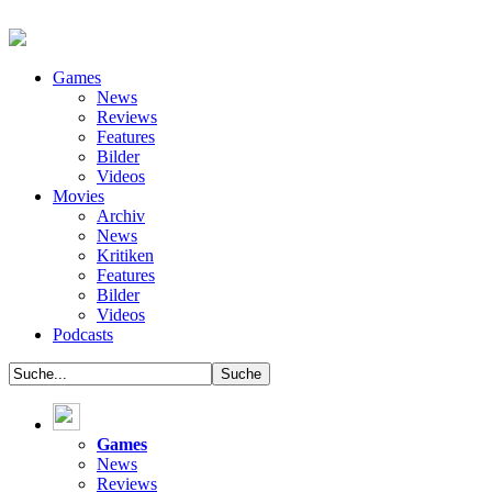
Games
News
Reviews
Features
Bilder
Videos
Movies
Archiv
News
Kritiken
Features
Bilder
Videos
Podcasts
Games
News
Reviews