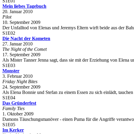
S1E01
Mein liebes Tagebuch
20. Januar 2010
Pilot
10. September 2009
Der Unfalltod von Elenas und Jeremys Eltern wirft beide aus der Bahn.
S1E02
Die Nacht der Kometen
27. Januar 2010
The Night of the Comet
17. September 2009
Als Mister Tanner Jenna sagt, dass sie mit der Erziehung von Elena un
S1E03
Monster
3. Februar 2010
Friday Night Bites
24. September 2009
Als Elena Bonnie und Stefan zu einem Essen zu sich einlädt, tauchen 
S1E04
Das Gründerfest
Family Ties
1. Oktober 2009
Damons Täuschungsmanöver - einen Puma für die Angriffe verantwortlic
S1E05
Im Kerker