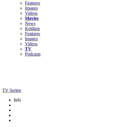
Features
Images
Videos
Movies
News
Kritiken
Features
Images
Videos
TV
Podcasts
TV Serien
Info