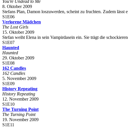
You're Undead to Me
8. Oktober 2009
Stefans Plan, Damon loszuwerden, scheint zu fruchten. Zudem lässt er
S1E06
Verlorene Mädchen
The Lost Girls
15. Oktober 2009
Stefan weiht Elena in sein Vampirdasein ein. Sie trägt die schockieren
S1E07
Haunted
Haunted
29. Oktober 2009
S1E08
162 Candles
162 Candles
5. November 2009
S1E09
History Repeating
History Repeating
12. November 2009
S1E10
The Turning Point
The Turning Point
19. November 2009
S1E11