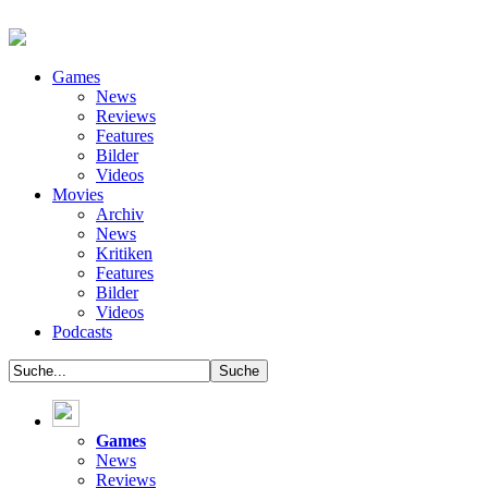
Games
News
Reviews
Features
Bilder
Videos
Movies
Archiv
News
Kritiken
Features
Bilder
Videos
Podcasts
Games
News
Reviews