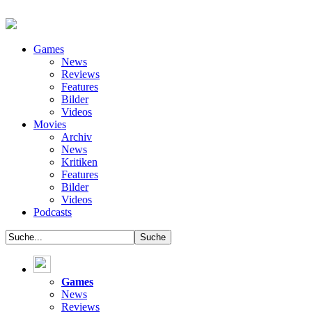
Games
News
Reviews
Features
Bilder
Videos
Movies
Archiv
News
Kritiken
Features
Bilder
Videos
Podcasts
Games
News
Reviews