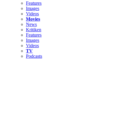
Features
Images
Videos
Movies
News
Kritiken
Features
Images
Videos
TV
Podcasts