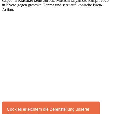
Capcoms Klassiker kehrt zurück: Musashi Miyamoto kämpft 2026
in Kyoto gegen groteske Genma und setzt auf ikonische Issen-
Action.
Cookies erleichtern die Bereitstellung unserer