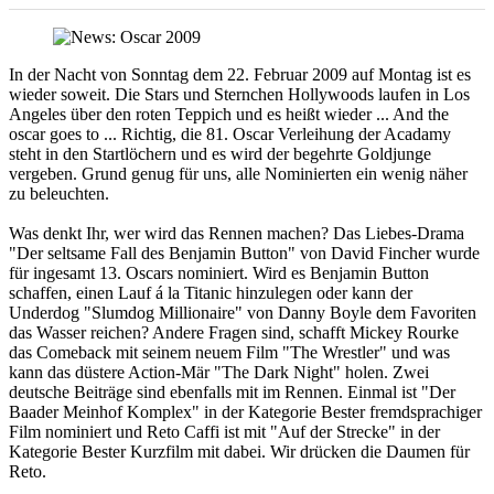
In der Nacht von Sonntag dem 22. Februar 2009 auf Montag ist es
wieder soweit. Die Stars und Sternchen Hollywoods laufen in Los
Angeles über den roten Teppich und es heißt wieder ... And the
oscar goes to ... Richtig, die 81. Oscar Verleihung der Acadamy
steht in den Startlöchern und es wird der begehrte Goldjunge
vergeben. Grund genug für uns, alle Nominierten ein wenig näher
zu beleuchten.
Was denkt Ihr, wer wird das Rennen machen? Das Liebes-Drama
"Der seltsame Fall des Benjamin Button" von David Fincher wurde
für ingesamt 13. Oscars nominiert. Wird es Benjamin Button
schaffen, einen Lauf á la Titanic hinzulegen oder kann der
Underdog "Slumdog Millionaire" von Danny Boyle dem Favoriten
das Wasser reichen? Andere Fragen sind, schafft Mickey Rourke
das Comeback mit seinem neuem Film "The Wrestler" und was
kann das düstere Action-Mär "The Dark Night" holen. Zwei
deutsche Beiträge sind ebenfalls mit im Rennen. Einmal ist "Der
Baader Meinhof Komplex" in der Kategorie Bester fremdsprachiger
Film nominiert und Reto Caffi ist mit "Auf der Strecke" in der
Kategorie Bester Kurzfilm mit dabei. Wir drücken die Daumen für
Reto.