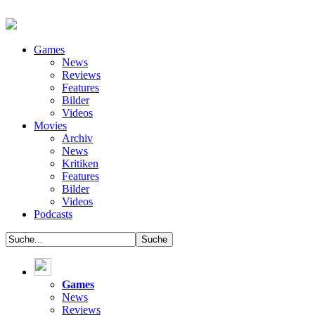
Games
News
Reviews
Features
Bilder
Videos
Movies
Archiv
News
Kritiken
Features
Bilder
Videos
Podcasts
Games
News
Reviews