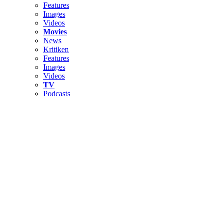
Features
Images
Videos
Movies
News
Kritiken
Features
Images
Videos
TV
Podcasts