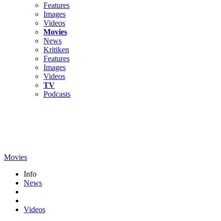
Features
Images
Videos
Movies
News
Kritiken
Features
Images
Videos
TV
Podcasts
Movies
Info
News
Videos