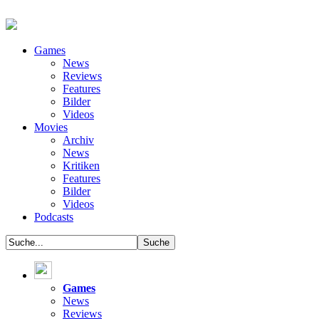
Games
News
Reviews
Features
Bilder
Videos
Movies
Archiv
News
Kritiken
Features
Bilder
Videos
Podcasts
Games
News
Reviews