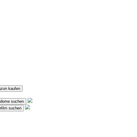
azon kaufen
axdome suchen
vefilm suchen