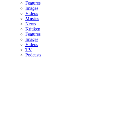
Features
Images
Videos
Movies
News
Kritiken
Features
Images
Videos
TV
Podcasts