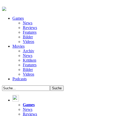
Games
News
Reviews
Features
Bilder
Videos
Movies
Archiv
News
Kritiken
Features
Bilder
Videos
Podcasts
Games
News
Reviews