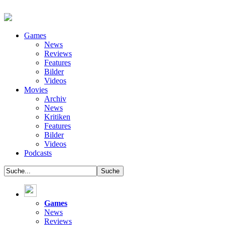
Games
News
Reviews
Features
Bilder
Videos
Movies
Archiv
News
Kritiken
Features
Bilder
Videos
Podcasts
Games
News
Reviews