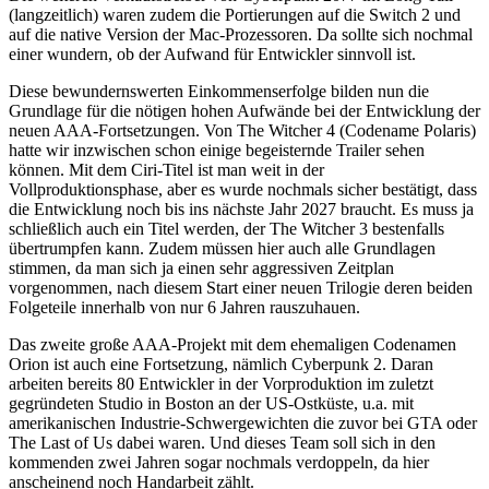
(langzeitlich) waren zudem die Portierungen auf die Switch 2 und
auf die native Version der Mac-Prozessoren. Da sollte sich nochmal
einer wundern, ob der Aufwand für Entwickler sinnvoll ist.
Diese bewundernswerten Einkommenserfolge bilden nun die
Grundlage für die nötigen hohen Aufwände bei der Entwicklung der
neuen AAA-Fortsetzungen. Von The Witcher 4 (Codename Polaris)
hatte wir inzwischen schon einige begeisternde Trailer sehen
können. Mit dem Ciri-Titel ist man weit in der
Vollproduktionsphase, aber es wurde nochmals sicher bestätigt, dass
die Entwicklung noch bis ins nächste Jahr 2027 braucht. Es muss ja
schließlich auch ein Titel werden, der The Witcher 3 bestenfalls
übertrumpfen kann. Zudem müssen hier auch alle Grundlagen
stimmen, da man sich ja einen sehr aggressiven Zeitplan
vorgenommen, nach diesem Start einer neuen Trilogie deren beiden
Folgeteile innerhalb von nur 6 Jahren rauszuhauen.
Das zweite große AAA-Projekt mit dem ehemaligen Codenamen
Orion ist auch eine Fortsetzung, nämlich Cyberpunk 2. Daran
arbeiten bereits 80 Entwickler in der Vorproduktion im zuletzt
gegründeten Studio in Boston an der US-Ostküste, u.a. mit
amerikanischen Industrie-Schwergewichten die zuvor bei GTA oder
The Last of Us dabei waren. Und dieses Team soll sich in den
kommenden zwei Jahren sogar nochmals verdoppeln, da hier
anscheinend noch Handarbeit zählt.