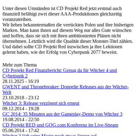
Unter diesen Umständen ist CD Projekt Red jetzt erstmal auch
finanziell befähigt zwei dieser AAA-Produktionen gleichzeitig
voranzutreiben.
Wir lieben bekanntermaßen die verrückten Polen und ihre bisherigen
Marken. Man kann ihnen auf diesem Weg nur alles Gute wünschen
und hoffen, dass sie sich mit ihren ambitionierten Plänen nicht
übernehmen. Letztlich wird die Qualität dieser Monster-Titel zählen.
Und dabei sollte CD Projekt Red inzwischen ja ihre Lektionen
gelernt haben, wie der Erfolg von Cyberpunk 2077 beweist.
Mehr zum Thema
CD Projekt Red Finanzbericht: Genug da für Witcher 4 und
Cyberpunk 2
28.11.2025 - 16:19
GWENT und Thronebreaker: Doppelte Releases aus der Witcher-
Welt
23.10.2018 - 23:12
Witcher 3: Release verzögert sich erneut
09.12.2014 - 19:28
GC 2014: 35 Minuten aus der Gameplay-Demo von Witcher 3
19.08.2014 - 22:50
CD Projekt RED und GOG.com Konferenz im Live-Stream
05.06.2014 - 17:42
Witcher 3 lädt seine Magie noch etwas länger auf