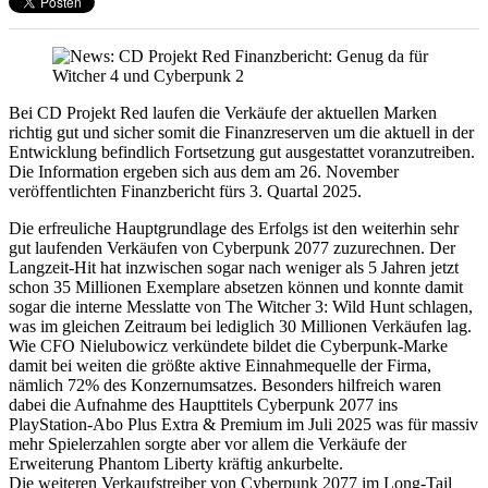
Bei CD Projekt Red laufen die Verkäufe der aktuellen Marken
richtig gut und sicher somit die Finanzreserven um die aktuell in der
Entwicklung befindlich Fortsetzung gut ausgestattet voranzutreiben.
Die Information ergeben sich aus dem am 26. November
veröffentlichten Finanzbericht fürs 3. Quartal 2025.
Die erfreuliche Hauptgrundlage des Erfolgs ist den weiterhin sehr
gut laufenden Verkäufen von Cyberpunk 2077 zuzurechnen. Der
Langzeit-Hit hat inzwischen sogar nach weniger als 5 Jahren jetzt
schon 35 Millionen Exemplare absetzen können und konnte damit
sogar die interne Messlatte von The Witcher 3: Wild Hunt schlagen,
was im gleichen Zeitraum bei lediglich 30 Millionen Verkäufen lag.
Wie CFO Nielubowicz verkündete bildet die Cyberpunk-Marke
damit bei weiten die größte aktive Einnahmequelle der Firma,
nämlich 72% des Konzernumsatzes. Besonders hilfreich waren
dabei die Aufnahme des Haupttitels Cyberpunk 2077 ins
PlayStation-Abo Plus Extra & Premium im Juli 2025 was für massiv
mehr Spielerzahlen sorgte aber vor allem die Verkäufe der
Erweiterung Phantom Liberty kräftig ankurbelte.
Die weiteren Verkaufstreiber von Cyberpunk 2077 im Long-Tail