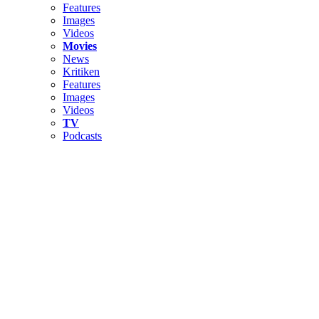
Features
Images
Videos
Movies
News
Kritiken
Features
Images
Videos
TV
Podcasts