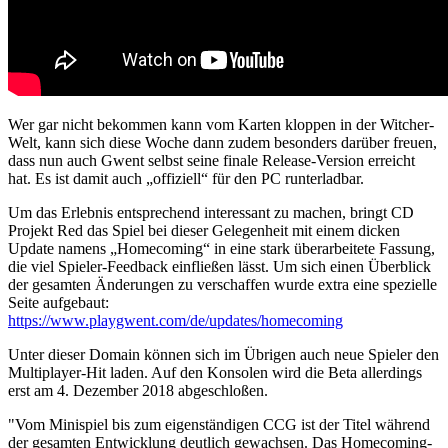
Wer gar nicht bekommen kann vom Karten kloppen in der Witcher-
Welt, kann sich diese Woche dann zudem besonders darüber freuen,
dass nun auch Gwent selbst seine finale Release-Version erreicht
hat. Es ist damit auch „offiziell“ für den PC runterladbar.
Um das Erlebnis entsprechend interessant zu machen, bringt CD
Projekt Red das Spiel bei dieser Gelegenheit mit einem dicken
Update namens „Homecoming“ in eine stark überarbeitete Fassung,
die viel Spieler-Feedback einfließen lässt. Um sich einen Überblick
der gesamten Änderungen zu verschaffen wurde extra eine spezielle
Seite aufgebaut:
https://www.playgwent.com/de/updates/homecoming
Unter dieser Domain können sich im Übrigen auch neue Spieler den
Multiplayer-Hit laden. Auf den Konsolen wird die Beta allerdings
erst am 4. Dezember 2018 abgeschloßen.
"Vom Minispiel bis zum eigenständigen CCG ist der Titel während
der gesamten Entwicklung deutlich gewachsen. Das Homecoming-