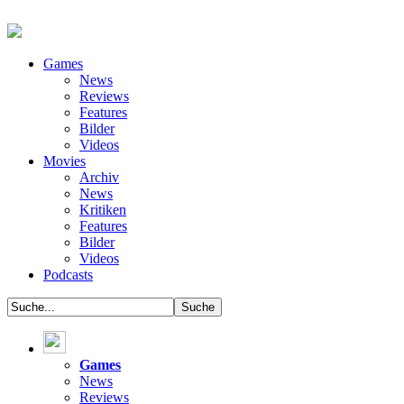
Games
News
Reviews
Features
Bilder
Videos
Movies
Archiv
News
Kritiken
Features
Bilder
Videos
Podcasts
Games
News
Reviews