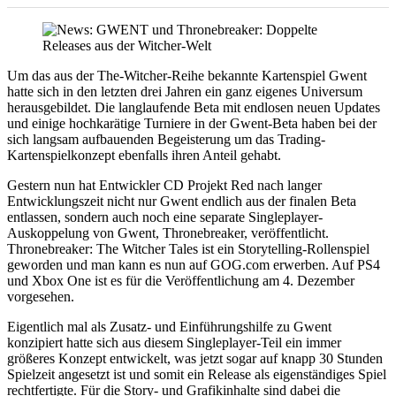
Um das aus der The-Witcher-Reihe bekannte Kartenspiel Gwent
hatte sich in den letzten drei Jahren ein ganz eigenes Universum
herausgebildet. Die langlaufende Beta mit endlosen neuen Updates
und einige hochkarätige Turniere in der Gwent-Beta haben bei der
sich langsam aufbauenden Begeisterung um das Trading-
Kartenspielkonzept ebenfalls ihren Anteil gehabt.
Gestern nun hat Entwickler CD Projekt Red nach langer
Entwicklungszeit nicht nur Gwent endlich aus der finalen Beta
entlassen, sondern auch noch eine separate Singleplayer-
Auskoppelung von Gwent, Thronebreaker, veröffentlicht.
Thronebreaker: The Witcher Tales ist ein Storytelling-Rollenspiel
geworden und man kann es nun auf GOG.com erwerben. Auf PS4
und Xbox One ist es für die Veröffentlichung am 4. Dezember
vorgesehen.
Eigentlich mal als Zusatz- und Einführungshilfe zu Gwent
konzipiert hatte sich aus diesem Singleplayer-Teil ein immer
größeres Konzept entwickelt, was jetzt sogar auf knapp 30 Stunden
Spielzeit angesetzt ist und somit ein Release als eigenständiges Spiel
rechtfertigte. Für die Story- und Grafikinhalte sind dabei die