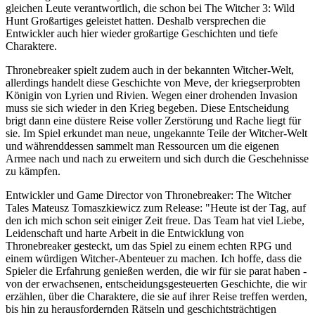
gleichen Leute verantwortlich, die schon bei The Witcher 3: Wild
Hunt Großartiges geleistet hatten. Deshalb versprechen die
Entwickler auch hier wieder großartige Geschichten und tiefe
Charaktere.
Thronebreaker spielt zudem auch in der bekannten Witcher-Welt,
allerdings handelt diese Geschichte von Meve, der kriegserprobten
Königin von Lyrien und Rivien. Wegen einer drohenden Invasion
muss sie sich wieder in den Krieg begeben. Diese Entscheidung
brigt dann eine düstere Reise voller Zerstörung und Rache liegt für
sie. Im Spiel erkundet man neue, ungekannte Teile der Witcher-Welt
und währenddessen sammelt man Ressourcen um die eigenen
Armee nach und nach zu erweitern und sich durch die Geschehnisse
zu kämpfen.
Entwickler und Game Director von Thronebreaker: The Witcher
Tales Mateusz Tomaszkiewicz zum Release: "Heute ist der Tag, auf
den ich mich schon seit einiger Zeit freue. Das Team hat viel Liebe,
Leidenschaft und harte Arbeit in die Entwicklung von
Thronebreaker gesteckt, um das Spiel zu einem echten RPG und
einem würdigen Witcher-Abenteuer zu machen. Ich hoffe, dass die
Spieler die Erfahrung genießen werden, die wir für sie parat haben -
von der erwachsenen, entscheidungsgesteuerten Geschichte, die wir
erzählen, über die Charaktere, die sie auf ihrer Reise treffen werden,
bis hin zu herausfordernden Rätseln und geschichtsträchtigen