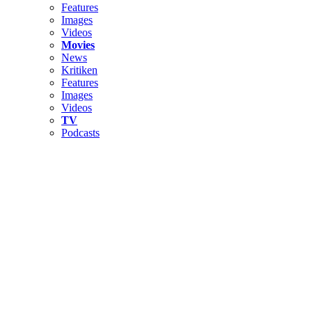
Features
Images
Videos
Movies
News
Kritiken
Features
Images
Videos
TV
Podcasts