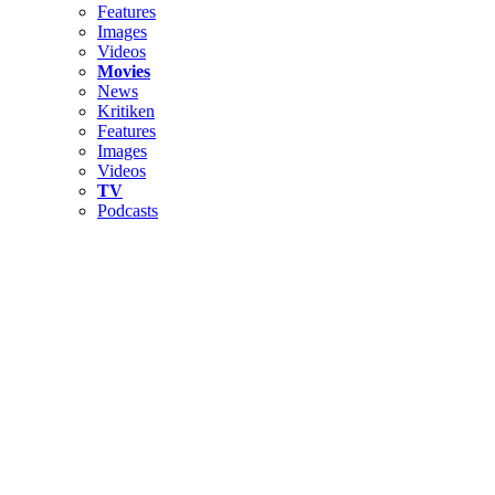
Features
Images
Videos
Movies
News
Kritiken
Features
Images
Videos
TV
Podcasts