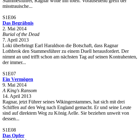
Stammesführer, Ragnar wolle ihn töten. Vorauseilend greift der
misstrauische...
S1E06
Das Begräbnis
2. Mai 2014
Burial of the Dead
7. April 2013
Loki überbringt Earl Haraldson die Botschaft, dass Ragnar
Lothbrok den Stammesführer zu einem Duell herausfordert. Der
nimmt an und trifft schon am nächsten Tag auf seinen Kontrahenten,
der immer...
S1E07
Ein Vermögen
9. Mai 2014
A King's Ransom
14. April 2013
Ragnar, jetzt Führer seines Wikingerstammes, hat sich mit drei
Schiffen auf den Weg nach England gemacht. Er und seine Leute
sind auf direktem Weg zu König Aelle. Sie beziehen unweit von
dessen...
S1E08
Das Opfer