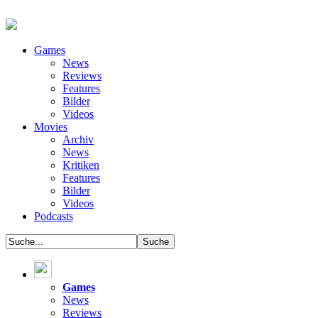
Games
News
Reviews
Features
Bilder
Videos
Movies
Archiv
News
Kritiken
Features
Bilder
Videos
Podcasts
Games
News
Reviews