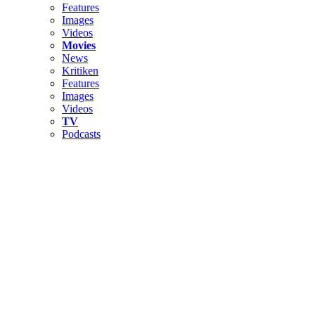
Features
Images
Videos
Movies
News
Kritiken
Features
Images
Videos
TV
Podcasts