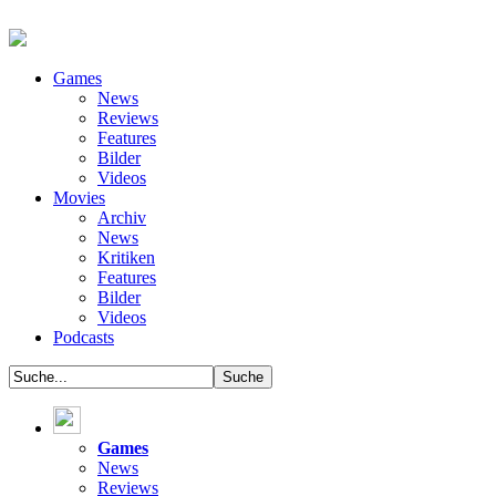
Games
News
Reviews
Features
Bilder
Videos
Movies
Archiv
News
Kritiken
Features
Bilder
Videos
Podcasts
Games
News
Reviews