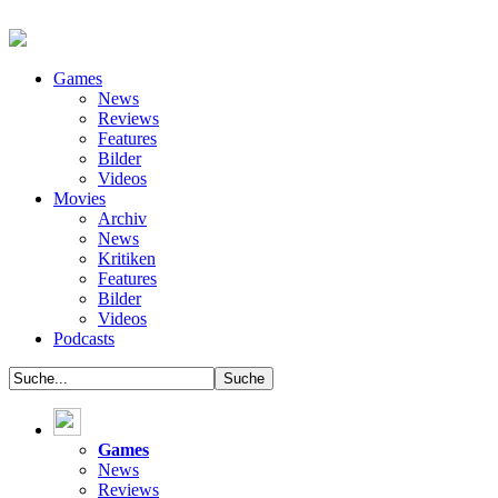
Games
News
Reviews
Features
Bilder
Videos
Movies
Archiv
News
Kritiken
Features
Bilder
Videos
Podcasts
Games
News
Reviews