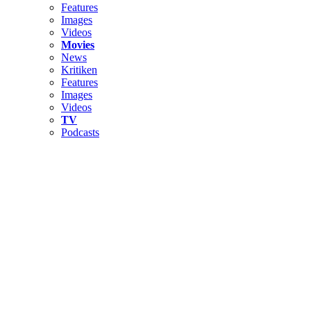
Features
Images
Videos
Movies
News
Kritiken
Features
Images
Videos
TV
Podcasts