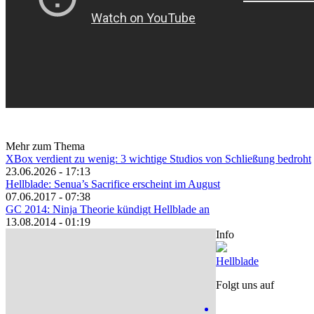
Mehr zum Thema
XBox verdient zu wenig: 3 wichtige Studios von Schließung bedroht
23.06.2026 - 17:13
Hellblade: Senua’s Sacrifice erscheint im August
07.06.2017 - 07:38
GC 2014: Ninja Theorie kündigt Hellblade an
13.08.2014 - 01:19
Info
Hellblade
Folgt uns auf