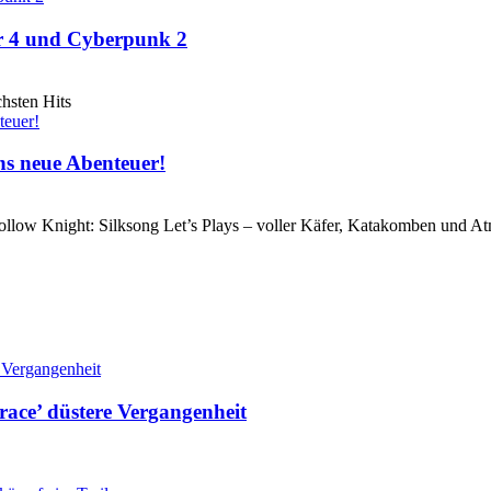
er 4 und Cyberpunk 2
hsten Hits
ins neue Abenteuer!
 Hollow Knight: Silksong Let’s Plays – voller Käfer, Katakomben und A
Grace’ düstere Vergangenheit