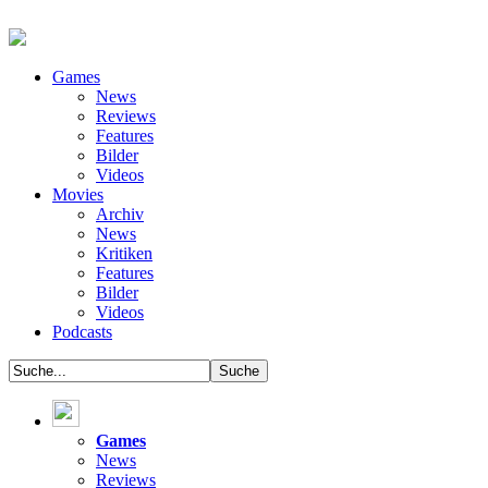
Games
News
Reviews
Features
Bilder
Videos
Movies
Archiv
News
Kritiken
Features
Bilder
Videos
Podcasts
Games
News
Reviews