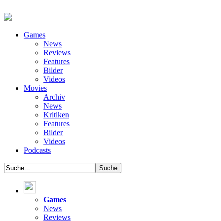
Games
News
Reviews
Features
Bilder
Videos
Movies
Archiv
News
Kritiken
Features
Bilder
Videos
Podcasts
Games
News
Reviews