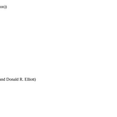
ion))
and Donald R. Elliott)