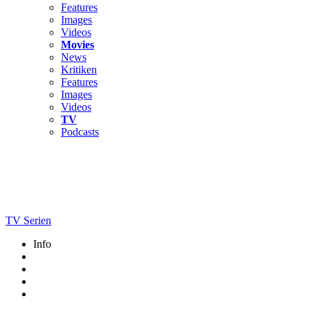
Features
Images
Videos
Movies
News
Kritiken
Features
Images
Videos
TV
Podcasts
TV Serien
Info