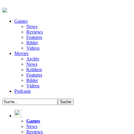
Games
News
Reviews
Features
Bilder
Videos
Movies
Archiv
News
Kritiken
Features
Bilder
Videos
Podcasts
Games
News
Reviews