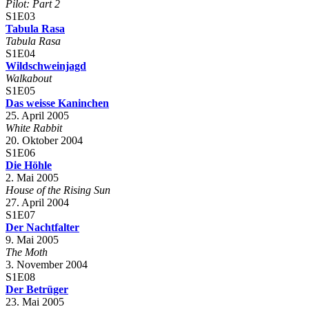
Pilot: Part 2
S1E03
Tabula Rasa
Tabula Rasa
S1E04
Wildschweinjagd
Walkabout
S1E05
Das weisse Kaninchen
25. April 2005
White Rabbit
20. Oktober 2004
S1E06
Die Höhle
2. Mai 2005
House of the Rising Sun
27. April 2004
S1E07
Der Nachtfalter
9. Mai 2005
The Moth
3. November 2004
S1E08
Der Betrüger
23. Mai 2005