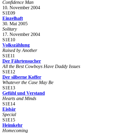
Confidence Man
10. November 2004
S1E09
Einzelhaft
30. Mai 2005
Solitary
17. November 2004
S1E10
Volkszählung
Raised by Another
S1E11
Der Fährtensucher
All the Best Cowboys Have Daddy Issues
S1E12
Der silberne Koffer
Whatever the Case May Be
S1E13
Gefühl und Verstand
Hearts and Minds
S1E14
Eisbär
Special
S1E15
Heimkehr
Homecoming