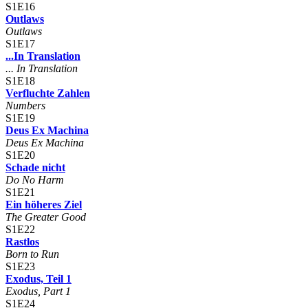
S1E16
Outlaws
Outlaws
S1E17
...In Translation
... In Translation
S1E18
Verfluchte Zahlen
Numbers
S1E19
Deus Ex Machina
Deus Ex Machina
S1E20
Schade nicht
Do No Harm
S1E21
Ein höheres Ziel
The Greater Good
S1E22
Rastlos
Born to Run
S1E23
Exodus, Teil 1
Exodus, Part 1
S1E24