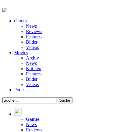
Games
News
Reviews
Features
Bilder
Videos
Movies
Archiv
News
Kritiken
Features
Bilder
Videos
Podcasts
Games
News
Reviews