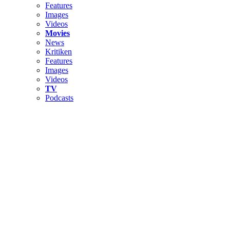
Features
Images
Videos
Movies
News
Kritiken
Features
Images
Videos
TV
Podcasts