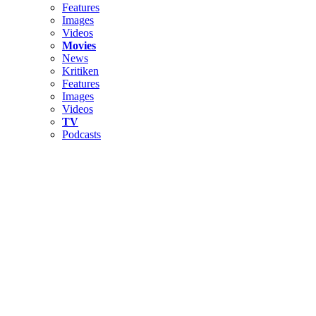
Features
Images
Videos
Movies
News
Kritiken
Features
Images
Videos
TV
Podcasts