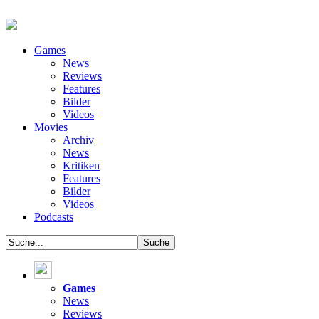
Games
News
Reviews
Features
Bilder
Videos
Movies
Archiv
News
Kritiken
Features
Bilder
Videos
Podcasts
Games
News
Reviews