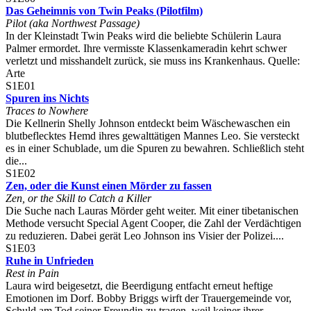
Das Geheimnis von Twin Peaks (Pilotfilm)
Pilot (aka Northwest Passage)
In der Kleinstadt Twin Peaks wird die beliebte Schülerin Laura
Palmer ermordet. Ihre vermisste Klassenkameradin kehrt schwer
verletzt und misshandelt zurück, sie muss ins Krankenhaus. Quelle:
Arte
S1E01
Spuren ins Nichts
Traces to Nowhere
Die Kellnerin Shelly Johnson entdeckt beim Wäschewaschen ein
blutbeflecktes Hemd ihres gewalttätigen Mannes Leo. Sie versteckt
es in einer Schublade, um die Spuren zu bewahren. Schließlich steht
die...
S1E02
Zen, oder die Kunst einen Mörder zu fassen
Zen, or the Skill to Catch a Killer
Die Suche nach Lauras Mörder geht weiter. Mit einer tibetanischen
Methode versucht Special Agent Cooper, die Zahl der Verdächtigen
zu reduzieren. Dabei gerät Leo Johnson ins Visier der Polizei....
S1E03
Ruhe in Unfrieden
Rest in Pain
Laura wird beigesetzt, die Beerdigung entfacht erneut heftige
Emotionen im Dorf. Bobby Briggs wirft der Trauergemeinde vor,
Schuld am Tod seiner Freundin zu tragen, weil keiner ihrer