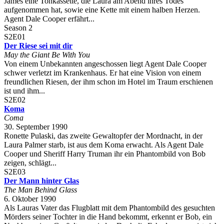
James eine Tonkassette, die Laura am Abend ihres Todes
aufgenommen hat, sowie eine Kette mit einem halben Herzen.
Agent Dale Cooper erfährt...
Season 2
S2E01
Der Riese sei mit dir
May the Giant Be With You
Von einem Unbekannten angeschossen liegt Agent Dale Cooper
schwer verletzt im Krankenhaus. Er hat eine Vision von einem
freundlichen Riesen, der ihm schon im Hotel im Traum erschienen
ist und ihm...
S2E02
Koma
Coma
30. September 1990
Ronette Pulaski, das zweite Gewaltopfer der Mordnacht, in der
Laura Palmer starb, ist aus dem Koma erwacht. Als Agent Dale
Cooper und Sheriff Harry Truman ihr ein Phantombild von Bob
zeigen, schlägt...
S2E03
Der Mann hinter Glas
The Man Behind Glass
6. Oktober 1990
Als Lauras Vater das Flugblatt mit dem Phantombild des gesuchten
Mörders seiner Tochter in die Hand bekommt, erkennt er Bob, ein