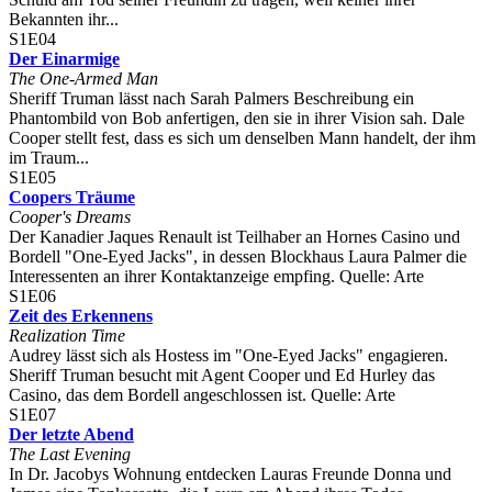
Bekannten ihr...
S1E04
Der Einarmige
The One-Armed Man
Sheriff Truman lässt nach Sarah Palmers Beschreibung ein
Phantombild von Bob anfertigen, den sie in ihrer Vision sah. Dale
Cooper stellt fest, dass es sich um denselben Mann handelt, der ihm
im Traum...
S1E05
Coopers Träume
Cooper's Dreams
Der Kanadier Jaques Renault ist Teilhaber an Hornes Casino und
Bordell "One-Eyed Jacks", in dessen Blockhaus Laura Palmer die
Interessenten an ihrer Kontaktanzeige empfing. Quelle: Arte
S1E06
Zeit des Erkennens
Realization Time
Audrey lässt sich als Hostess im "One-Eyed Jacks" engagieren.
Sheriff Truman besucht mit Agent Cooper und Ed Hurley das
Casino, das dem Bordell angeschlossen ist. Quelle: Arte
S1E07
Der letzte Abend
The Last Evening
In Dr. Jacobys Wohnung entdecken Lauras Freunde Donna und