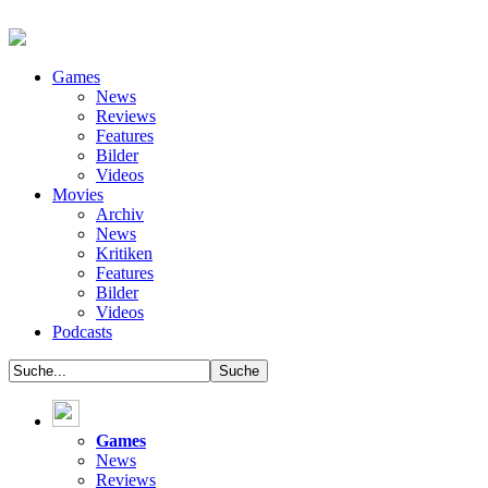
Games
News
Reviews
Features
Bilder
Videos
Movies
Archiv
News
Kritiken
Features
Bilder
Videos
Podcasts
Games
News
Reviews