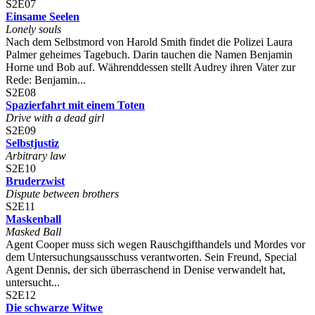
S2E07
Einsame Seelen
Lonely souls
Nach dem Selbstmord von Harold Smith findet die Polizei Laura
Palmer geheimes Tagebuch. Darin tauchen die Namen Benjamin
Horne und Bob auf. Währenddessen stellt Audrey ihren Vater zur
Rede: Benjamin...
S2E08
Spazierfahrt mit einem Toten
Drive with a dead girl
S2E09
Selbstjustiz
Arbitrary law
S2E10
Bruderzwist
Dispute between brothers
S2E11
Maskenball
Masked Ball
Agent Cooper muss sich wegen Rauschgifthandels und Mordes vor
dem Untersuchungsausschuss verantworten. Sein Freund, Special
Agent Dennis, der sich überraschend in Denise verwandelt hat,
untersucht...
S2E12
Die schwarze Witwe