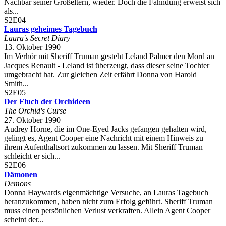
Nachbar seiner Großeltern, wieder. Doch die Fahndung erweist sich
als...
S2E04
Lauras geheimes Tagebuch
Laura's Secret Diary
13. Oktober 1990
Im Verhör mit Sheriff Truman gesteht Leland Palmer den Mord an
Jacques Renault - Leland ist überzeugt, dass dieser seine Tochter
umgebracht hat. Zur gleichen Zeit erfährt Donna von Harold
Smith...
S2E05
Der Fluch der Orchideen
The Orchid's Curse
27. Oktober 1990
Audrey Horne, die im One-Eyed Jacks gefangen gehalten wird,
gelingt es, Agent Cooper eine Nachricht mit einem Hinweis zu
ihrem Aufenthaltsort zukommen zu lassen. Mit Sheriff Truman
schleicht er sich...
S2E06
Dämonen
Demons
Donna Haywards eigenmächtige Versuche, an Lauras Tagebuch
heranzukommen, haben nicht zum Erfolg geführt. Sheriff Truman
muss einen persönlichen Verlust verkraften. Allein Agent Cooper
scheint der...