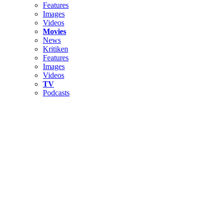
Features
Images
Videos
Movies
News
Kritiken
Features
Images
Videos
TV
Podcasts