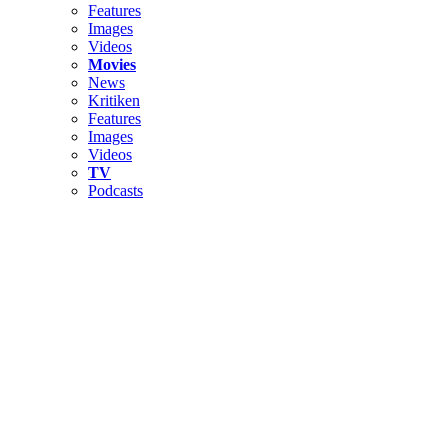
Features
Images
Videos
Movies
News
Kritiken
Features
Images
Videos
TV
Podcasts