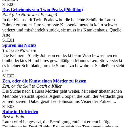
S1E00
Das Geheimnis von Twin Peaks (Pilotfilm)
Pilot (aka Northwest Passage)
In der Kleinstadt Twin Peaks wird die beliebte Schülerin Laura
Palmer ermordet. Ihre vermisste Klassenkameradin kehrt schwer
verletzt und misshandelt zurück, sie muss ins Krankenhaus. Quelle:
Arte
S1E01
Spuren ins Nichts
Traces to Nowhere
Die Kellnerin Shelly Johnson entdeckt beim Wäschewaschen ein
blutbeflecktes Hemd ihres gewalttätigen Mannes Leo. Sie versteckt
es in einer Schublade, um die Spuren zu bewahren. Schließlich steht
die...
S1E02
Zen, oder die Kunst einen Mörder zu fassen
Zen, or the Skill to Catch a Killer
Die Suche nach Lauras Mörder geht weiter. Mit einer tibetanischen
Methode versucht Special Agent Cooper, die Zahl der Verdächtigen
zu reduzieren. Dabei gerät Leo Johnson ins Visier der Polizei....
S1E03
Ruhe in Unfrieden
Rest in Pain
Laura wird beigesetzt, die Beerdigung entfacht erneut heftige
Emotionen im Dorf. Bobby Briggs wirft der Trauergemeinde vor,