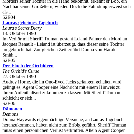
Mörders seiner Tochter in die Hand bekommt, erkennt er Bob, ein
Nachbar seiner Großeltern, wieder. Doch die Fahndung erweist sich
als...
S2E04
Lauras geheimes Tagebuch
Laura's Secret Diary
13. Oktober 1990
Im Verhör mit Sheriff Truman gesteht Leland Palmer den Mord an
Jacques Renault - Leland ist überzeugt, dass dieser seine Tochter
umgebracht hat. Zur gleichen Zeit erfährt Donna von Harold
Smith...
S2E05
Der Fluch der Orchideen
The Orchid's Curse
27. Oktober 1990
Audrey Horne, die im One-Eyed Jacks gefangen gehalten wird,
gelingt es, Agent Cooper eine Nachricht mit einem Hinweis zu
ihrem Aufenthaltsort zukommen zu lassen. Mit Sheriff Truman
schleicht er sich...
S2E06
Dämonen
Demons
Donna Haywards eigenmächtige Versuche, an Lauras Tagebuch
heranzukommen, haben nicht zum Erfolg geführt. Sheriff Truman
muss einen persönlichen Verlust verkraften. Allein Agent Cooper