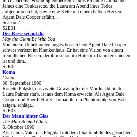
In Dr. Jacobys Wohnung entdecken Lauras Freunde Donna und
James eine Tonkassette, die Laura am Abend ihres Todes
aufgenommen hat, sowie eine Kette mit einem halben Herzen.
Agent Dale Cooper erfährt...
Season 2
S2E01
Der Riese sei mit dir
May the Giant Be With You
Von einem Unbekannten angeschossen liegt Agent Dale Cooper
schwer verletzt im Krankenhaus. Er hat eine Vision von einem
freundlichen Riesen, der ihm schon im Hotel im Traum erschienen
ist und ihm...
S2E02
Koma
Coma
30. September 1990
Ronette Pulaski, das zweite Gewaltopfer der Mordnacht, in der
Laura Palmer starb, ist aus dem Koma erwacht. Als Agent Dale
Cooper und Sheriff Harry Truman ihr ein Phantombild von Bob
zeigen, schlägt...
S2E03
Der Mann hinter Glas
The Man Behind Glass
6. Oktober 1990
Als Lauras Vater das Flugblatt mit dem Phantombild des gesuchten