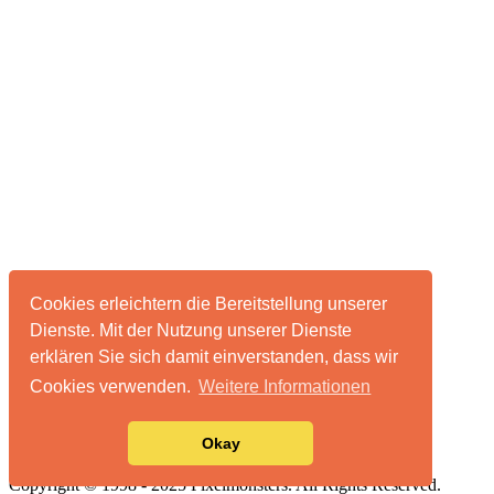
Cookies erleichtern die Bereitstellung unserer
Dienste. Mit der Nutzung unserer Dienste
erklären Sie sich damit einverstanden, dass wir
Cookies verwenden.
Weitere Informationen
Über pixelmonsters
Impressum & Datenschutz
Okay
Advertising
Copyright © 1998 - 2025 Pixelmonsters. All Rights Reserved.