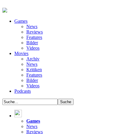
Games
News
Reviews
Features
Bilder
Videos
Movies
Archiv
News
Kritiken
Features
Bilder
Videos
Podcasts
Games
News
Reviews