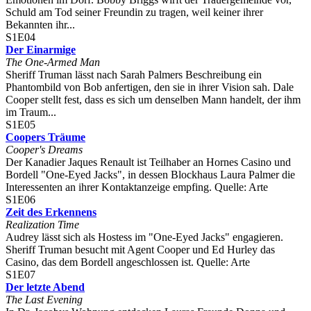
Schuld am Tod seiner Freundin zu tragen, weil keiner ihrer
Bekannten ihr...
S1E04
Der Einarmige
The One-Armed Man
Sheriff Truman lässt nach Sarah Palmers Beschreibung ein
Phantombild von Bob anfertigen, den sie in ihrer Vision sah. Dale
Cooper stellt fest, dass es sich um denselben Mann handelt, der ihm
im Traum...
S1E05
Coopers Träume
Cooper's Dreams
Der Kanadier Jaques Renault ist Teilhaber an Hornes Casino und
Bordell "One-Eyed Jacks", in dessen Blockhaus Laura Palmer die
Interessenten an ihrer Kontaktanzeige empfing. Quelle: Arte
S1E06
Zeit des Erkennens
Realization Time
Audrey lässt sich als Hostess im "One-Eyed Jacks" engagieren.
Sheriff Truman besucht mit Agent Cooper und Ed Hurley das
Casino, das dem Bordell angeschlossen ist. Quelle: Arte
S1E07
Der letzte Abend
The Last Evening