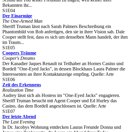
Bekannten ihr...
S1E04
Der Einarmige
The One-Armed Man
Sheriff Truman lässt nach Sarah Palmers Beschreibung ein
Phantombild von Bob anfertigen, den sie in ihrer Vision sah. Dale
Cooper stellt fest, dass es sich um denselben Mann handelt, der ihm
im Traum...
S1E05
Coopers Träume
Cooper's Dreams
Der Kanadier Jaques Renault ist Teilhaber an Hornes Casino und
Bordell "One-Eyed Jacks", in dessen Blockhaus Laura Palmer die
Interessenten an ihrer Kontaktanzeige empfing. Quelle: Arte
S1E06
Zeit des Erkennens
Realization Time
Audrey lässt sich als Hostess im "One-Eyed Jacks" engagieren.
Sheriff Truman besucht mit Agent Cooper und Ed Hurley das
Casino, das dem Bordell angeschlossen ist. Quelle: Arte
S1E07
Der letzte Abend
The Last Evening
In Dr. Jacobys Wohnung entdecken Lauras Freunde Donna und