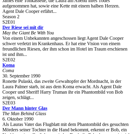
James eine Tonkassette, die Laura am Abend ihres Todes
aufgenommen hat, sowie eine Kette mit einem halben Herzen.
Agent Dale Cooper erfährt...
Season 2
S2E01
Der Riese sei mit dir
May the Giant Be With You
Von einem Unbekannten angeschossen liegt Agent Dale Cooper
schwer verletzt im Krankenhaus. Er hat eine Vision von einem
freundlichen Riesen, der ihm schon im Hotel im Traum erschienen
ist und ihm...
S2E02
Koma
Coma
30. September 1990
Ronette Pulaski, das zweite Gewaltopfer der Mordnacht, in der
Laura Palmer starb, ist aus dem Koma erwacht. Als Agent Dale
Cooper und Sheriff Harry Truman ihr ein Phantombild von Bob
zeigen, schlägt...
S2E03
Der Mann hinter Glas
The Man Behind Glass
6. Oktober 1990
Als Lauras Vater das Flugblatt mit dem Phantombild des gesuchten
Mörders seiner Tochter in die Hand bekommt, erkennt er Bob, ein