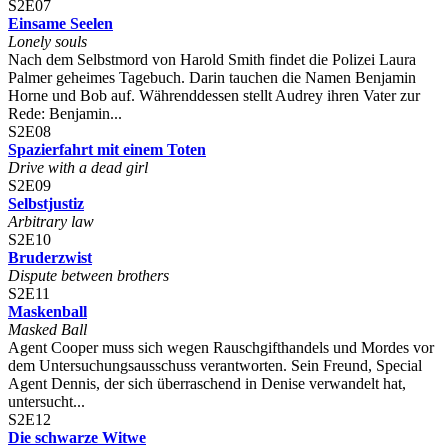
S2E07
Einsame Seelen
Lonely souls
Nach dem Selbstmord von Harold Smith findet die Polizei Laura
Palmer geheimes Tagebuch. Darin tauchen die Namen Benjamin
Horne und Bob auf. Währenddessen stellt Audrey ihren Vater zur
Rede: Benjamin...
S2E08
Spazierfahrt mit einem Toten
Drive with a dead girl
S2E09
Selbstjustiz
Arbitrary law
S2E10
Bruderzwist
Dispute between brothers
S2E11
Maskenball
Masked Ball
Agent Cooper muss sich wegen Rauschgifthandels und Mordes vor
dem Untersuchungsausschuss verantworten. Sein Freund, Special
Agent Dennis, der sich überraschend in Denise verwandelt hat,
untersucht...
S2E12
Die schwarze Witwe