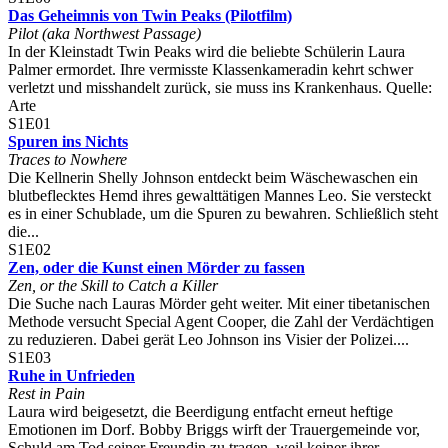
Das Geheimnis von Twin Peaks (Pilotfilm)
Pilot (aka Northwest Passage)
In der Kleinstadt Twin Peaks wird die beliebte Schülerin Laura
Palmer ermordet. Ihre vermisste Klassenkameradin kehrt schwer
verletzt und misshandelt zurück, sie muss ins Krankenhaus. Quelle:
Arte
S1E01
Spuren ins Nichts
Traces to Nowhere
Die Kellnerin Shelly Johnson entdeckt beim Wäschewaschen ein
blutbeflecktes Hemd ihres gewalttätigen Mannes Leo. Sie versteckt
es in einer Schublade, um die Spuren zu bewahren. Schließlich steht
die...
S1E02
Zen, oder die Kunst einen Mörder zu fassen
Zen, or the Skill to Catch a Killer
Die Suche nach Lauras Mörder geht weiter. Mit einer tibetanischen
Methode versucht Special Agent Cooper, die Zahl der Verdächtigen
zu reduzieren. Dabei gerät Leo Johnson ins Visier der Polizei....
S1E03
Ruhe in Unfrieden
Rest in Pain
Laura wird beigesetzt, die Beerdigung entfacht erneut heftige
Emotionen im Dorf. Bobby Briggs wirft der Trauergemeinde vor,
Schuld am Tod seiner Freundin zu tragen, weil keiner ihrer