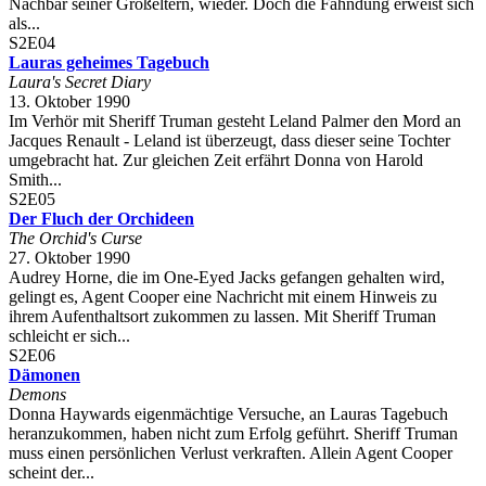
Nachbar seiner Großeltern, wieder. Doch die Fahndung erweist sich
als...
S2E04
Lauras geheimes Tagebuch
Laura's Secret Diary
13. Oktober 1990
Im Verhör mit Sheriff Truman gesteht Leland Palmer den Mord an
Jacques Renault - Leland ist überzeugt, dass dieser seine Tochter
umgebracht hat. Zur gleichen Zeit erfährt Donna von Harold
Smith...
S2E05
Der Fluch der Orchideen
The Orchid's Curse
27. Oktober 1990
Audrey Horne, die im One-Eyed Jacks gefangen gehalten wird,
gelingt es, Agent Cooper eine Nachricht mit einem Hinweis zu
ihrem Aufenthaltsort zukommen zu lassen. Mit Sheriff Truman
schleicht er sich...
S2E06
Dämonen
Demons
Donna Haywards eigenmächtige Versuche, an Lauras Tagebuch
heranzukommen, haben nicht zum Erfolg geführt. Sheriff Truman
muss einen persönlichen Verlust verkraften. Allein Agent Cooper
scheint der...