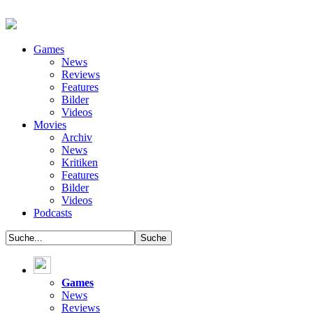
Games
News
Reviews
Features
Bilder
Videos
Movies
Archiv
News
Kritiken
Features
Bilder
Videos
Podcasts
Games
News
Reviews