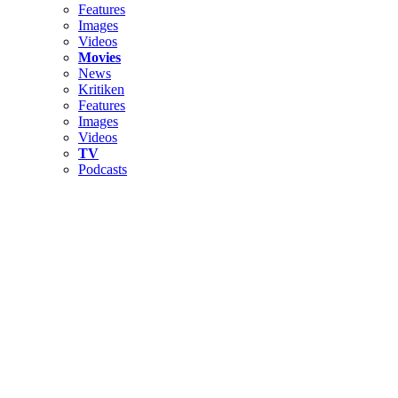
Features
Images
Videos
Movies
News
Kritiken
Features
Images
Videos
TV
Podcasts