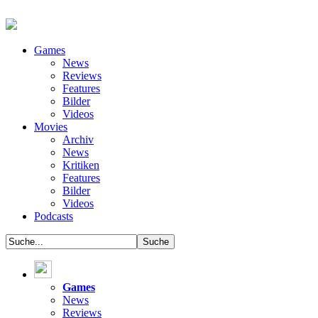
Games
News
Reviews
Features
Bilder
Videos
Movies
Archiv
News
Kritiken
Features
Bilder
Videos
Podcasts
Games
News
Reviews