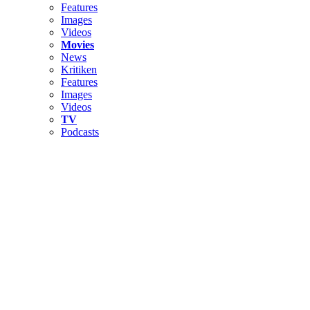
Features
Images
Videos
Movies
News
Kritiken
Features
Images
Videos
TV
Podcasts